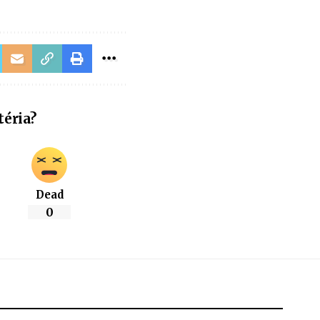
téria?
Dead
0