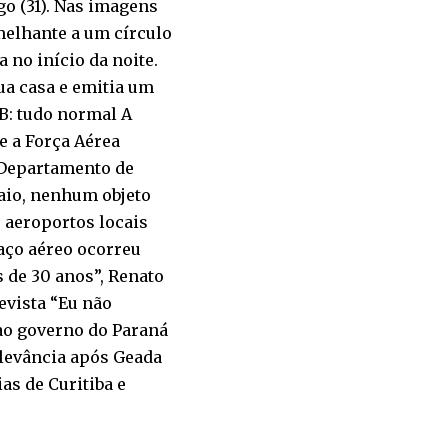
o (31). Nas imagens
emelhante a um círculo
 no início da noite.
sua casa e emitia um
: tudo normal A
e a Força Aérea
o Departamento de
maio, nenhum objeto
r aeroportos locais
aço aéreo ocorreu
 de 30 anos”, Renato
evista “Eu não
 ao governo do Paraná
elevância após Geada
as de Curitiba e