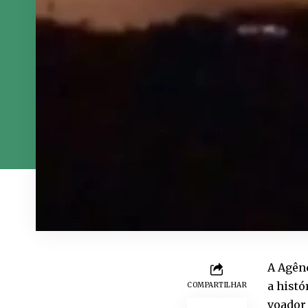
A Agênc
a histó
COMPARTILHAR
voador 