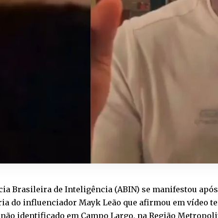
ia Brasileira de Inteligência (ABIN) se manifestou ap
ria do influenciador Mayk Leão que afirmou em vídeo te
não identificado em Campo Largo, na Região Metropolit