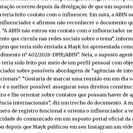
stação ocorreu depois da divulgação de que um suposto
 teria feito contato com o influencer. Em nota, a ABIN 
influenciador e afirmou não reconhecer o documento qu
s. “A ABIN não entrou em contato com o influenciador 
to que circula nas redes sociais sobre o tema”, inform
em que teria sido enviada a Mayk foi apresentada com
dimento nº 402/2026-DPIE/ABIN”. Nela, o suposto agente
 teria sido feito por meio de um perfil pessoal com obje
ciador sobre possíveis abordagens de “agências de inte
acionais”. “Gostaria de marcar uma reunião em um dia v
 é o melhor possível: assegurar seus direitos constitu
iro e lhe orientar sobre contatos que possam haver de 
ência internacionais”, diz um trecho do documento. A 
ro de registro funcional e orienta o influenciador a ve
cidade do comunicado em um suposto portal oficial da 
zou depois que Mayk publicou em seu Instagram um víde