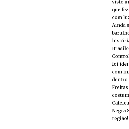
visto u
que fez
com luz
Ainda s
barulh
históri
Brasile
Control
foi ide
com in
dentro 
Freitas
costumo
Cafeicu
Negra S
região!