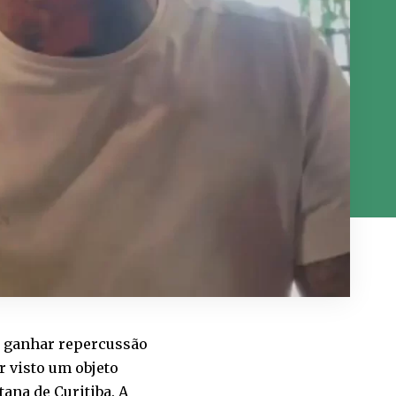
ós ganhar repercussão
r visto um objeto
ana de Curitiba. A