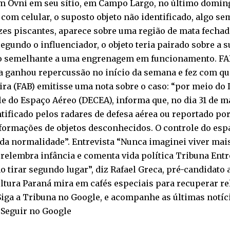
m Ovni em seu sítio, em Campo Largo, no último doming
 com celular, o suposto objeto não identificado, algo s
es piscantes, aparece sobre uma região de mata fechada
egundo o influenciador, o objeto teria pairado sobre a 
o semelhante a uma engrenagem em funcionamento. FAB
a ganhou repercussão no início da semana e fez com qu
ira (FAB) emitisse uma nota sobre o caso: “por meio d
e do Espaço Aéreo (DECEA), informa que, no dia 31 de 
ntificado pelos radares de defesa aérea ou reportado po
formações de objetos desconhecidos. O controle do esp
da normalidade”. Entrevista “Nunca imaginei viver mais
 relembra infância e comenta vida política Tribuna Entr
 tirar segundo lugar”, diz Rafael Greca, pré-candidato
ltura Paraná mira em cafés especiais para recuperar r
iga a Tribuna no Google, e acompanhe as últimas notíci
 Seguir no Google