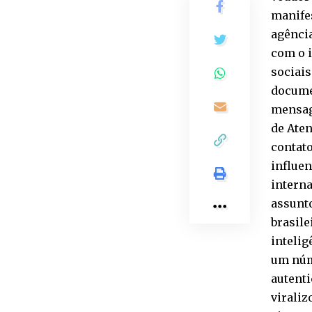
manife
agência
com o 
sociai
documen
mensag
de Aten
contato
influen
intern
assunto
brasile
intelig
um núme
autenti
virali