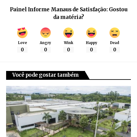
Painel Informe Manaus de Satisfação: Gostou
da matéria?
Love
Angry
Wink
Happy
Dead
0
0
0
0
0
Você pode gostar também