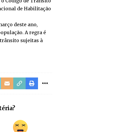
 o Código de Trânsito
acional de Habilitação
março deste ano,
opulação. A regra é
rânsito sujeitas à
téria?