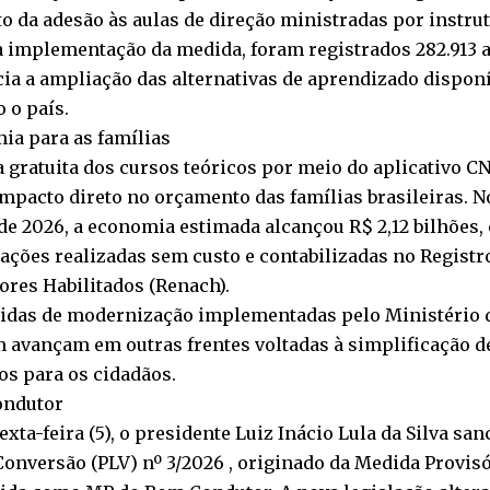
o da adesão às aulas de direção ministradas por instru
a implementação da medida, foram registrados 282.913 
ia a ampliação das alternativas de aprendizado dispon
 o país.
ia para as famílias
a gratuita dos cursos teóricos por meio do aplicativo 
mpacto direto no orçamento das famílias brasileiras. 
e 2026, a economia estimada alcançou R$ 2,12 bilhões,
ações realizadas sem custo e contabilizadas no Registr
res Habilitados (Renach).
idas de modernização implementadas pelo Ministério 
avançam em outras frentes voltadas à simplificação de
os para os cidadãos.
ndutor
exta-feira (5), o presidente Luiz Inácio Lula da Silva sa
Conversão (PLV) nº 3/2026 , originado da Medida Provisór