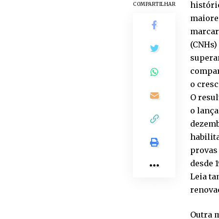
históri
COMPARTILHAR
maiore
marcar
(CNHs) 
superan
compar
o cresc
O resu
o lanç
dezembr
habilit
provas 
desde 1
Leia t
renova
Outra 