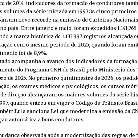
ca de 2014; indicadores da formação de condutores tam
s volumes da série iniciada em 1997Os cinco primeiros
am um novo recorde na emissão de Carteiras Nacionais 
no país. Entre janeiro e maio, foram expedidos 1.141.76
do a marca histórica de 1.133.997 registros alcançada 
ação com o mesmo período de 2025, quando foram emiti
imento foi de 8,9%.
ltado acompanha o avanço dos indicadores da formação
amento do Programa CNH do Brasil pelo Ministério dos
o de 2025. No primeiro quintimestre de 2026, os pedid
ação, os exames médicos e psicológicos, os cursos teóri
de direção alcançaram os maiores volumes da série his
997, quando entrou em vigor o Código de Trânsito Brasil
ambém:Lula sanciona Lei que moderniza a emissão da CN
ção automática a bons condutores
mudança observada após a modernização das regras de f