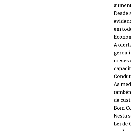
aument
Desde 
evidenc
em todo
Econom
A ofert
gerou i
meses d
capacit
Conduto
As med
também 
de cust
Bom Co
Nesta s
Lei de 