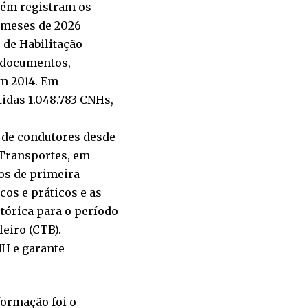
bém registram os
 meses de 2026
de Habilitação
5 documentos,
em 2014. Em
das 1.048.783 CNHs,
 de condutores desde
 Transportes, em
os de primeira
cos e práticos e as
tórica para o período
eiro (CTB).
H e garante
ormação foi o