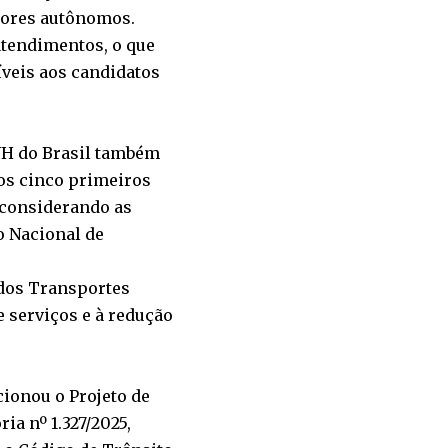
tores autônomos.
atendimentos, o que
íveis aos candidatos
CNH do Brasil também
Nos cinco primeiros
 considerando as
o Nacional de
dos Transportes
 serviços e à redução
ncionou o Projeto de
ia nº 1.327/2025,