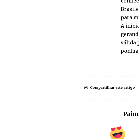
conhec
Brasile
para mo
A inici
gerand
válida 
pontua
Compartilhar este artigo
Paine