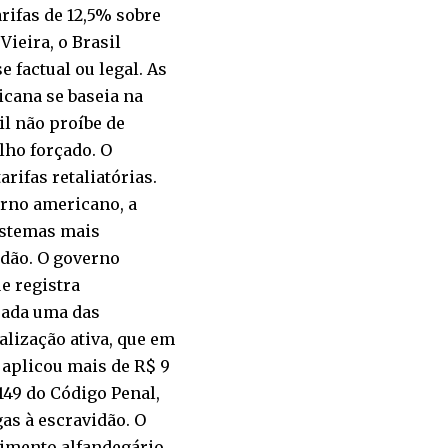
rifas de 12,5% sobre
ieira, o Brasil
 factual ou legal. As
icana se baseia na
il não proíbe de
lho forçado. O
rifas retaliatórias.
erno americano, a
istemas mais
dão. O governo
e registra
rada uma das
alização ativa, que em
 aplicou mais de R$ 9
149 do Código Penal,
s à escravidão. O
imento alfandegário