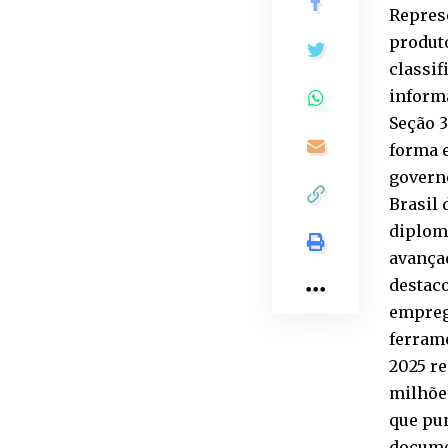
Represe
produto
classif
informa
Seção 3
forma 
governo
Brasil 
diplom
avança
destaco
empreg
ferrame
2025 re
milhões
que pu
docume