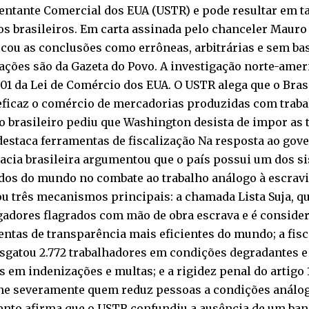
ntante Comercial dos EUA (USTR) e pode resultar em ta
s brasileiros. Em carta assinada pelo chanceler Mauro V
icou as conclusões como errôneas, arbitrárias e sem base
ções são da Gazeta do Povo. A investigação norte-amer
01 da Lei de Comércio dos EUA. O USTR alega que o Bras
eficaz o comércio de mercadorias produzidas com traba
 brasileiro pediu que Washington desista de impor as ta
destaca ferramentas de fiscalização Na resposta ao gov
acia brasileira argumentou que o país possui um dos s
dos do mundo no combate ao trabalho análogo à escravi
u três mecanismos principais: a chamada Lista Suja, qu
adores flagrados com mão de obra escrava e é conside
ntas de transparência mais eficientes do mundo; a fisc
sgatou 2.772 trabalhadores em condições degradantes e
 em indenizações e multas; e a rigidez penal do artigo 
ne severamente quem reduz pessoas a condições análoga
nto afirma que o USTR confundiu a ausência de um ban