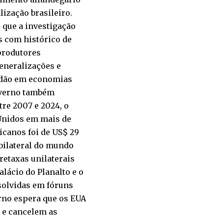
lização brasileiro.
 que a investigação
 com histórico de
produtores
eneralizações e
odão em economias
governo também
tre 2007 e 2024, o
 Unidos em mais de
icanos foi de US$ 29
 bilateral do mundo
retaxas unilaterais
lácio do Planalto e o
solvidas em fóruns
erno espera que os EUA
a e cancelem as