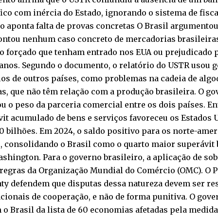
ico com inércia do Estado, ignorando o sistema de fisca
 aponta falta de provas concretas O Brasil argumentou
ontou nenhum caso concreto de mercadorias brasileiras
ho forçado que tenham entrado nos EUA ou prejudicado 
anos. Segundo o documento, o relatório do USTR usou g
os de outros países, como problemas na cadeia de alg
as, que não têm relação com a produção brasileira. O 
u o peso da parceria comercial entre os dois países. En
vit acumulado de bens e serviços favoreceu os Estados
 bilhões. Em 2024, o saldo positivo para os norte-amer
, consolidando o Brasil como o quarto maior superávit
shington. Para o governo brasileiro, a aplicação de sob
 regras da Organização Mundial do Comércio (OMC). O Pa
aty defendem que disputas dessa natureza devem ser re
cionais de cooperação, e não de forma punitiva. O gov
 o Brasil da lista de 60 economias afetadas pela medid