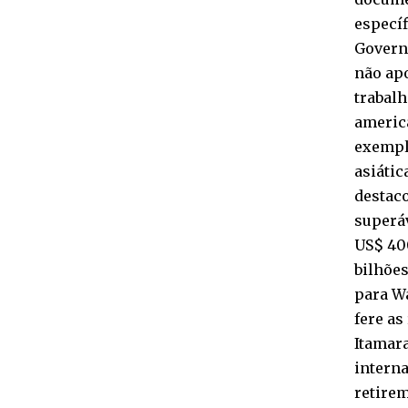
específ
Governo
não ap
trabal
americ
exempl
asiátic
destaco
superá
US$ 400
bilhões
para Wa
fere as
Itamar
interna
retirem