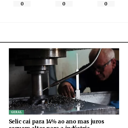
0
0
0
GERAL
Selic cai para 14% ao ano mas juros