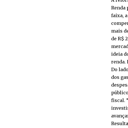
Renda p
faixa, 
compen
mais de
de R$ 
mercado
ideia d
renda. 
Do lado
dos gas
despes
públic
fiscal.
invest
avançar
Result