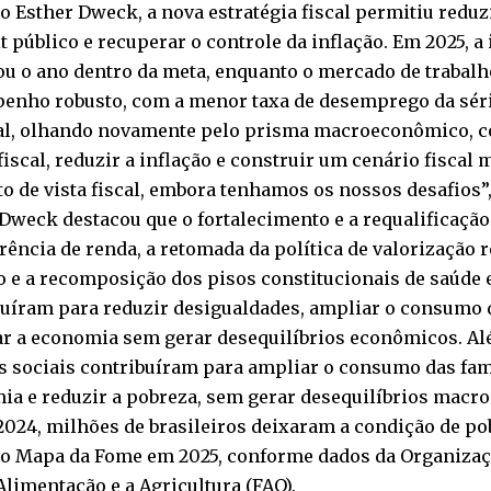
 Esther Dweck, a nova estratégia fiscal permitiu reduz
it público e recuperar o controle da inflação. Em 2025, a 
ou o ano dentro da meta, enquanto o mercado de trabal
enho robusto, com a menor taxa de desemprego da série
nal, olhando novamente pelo prisma macroeconômico, 
 fiscal, reduzir a inflação e construir um cenário fiscal
o de vista fiscal, embora tenhamos os nossos desafios”,
Dweck destacou que o fortalecimento e a requalificação 
rência de renda, a retomada da política de valorização r
 e a recomposição dos pisos constitucionais de saúde 
uíram para reduzir desigualdades, ampliar o consumo d
ar a economia sem gerar desequilíbrios econômicos. Al
s sociais contribuíram para ampliar o consumo das fam
ia e reduzir a pobreza, sem gerar desequilíbrios macr
2024, milhões de brasileiros deixaram a condição de pob
 do Mapa da Fome em 2025, conforme dados da Organiza
Alimentação e a Agricultura (FAO).