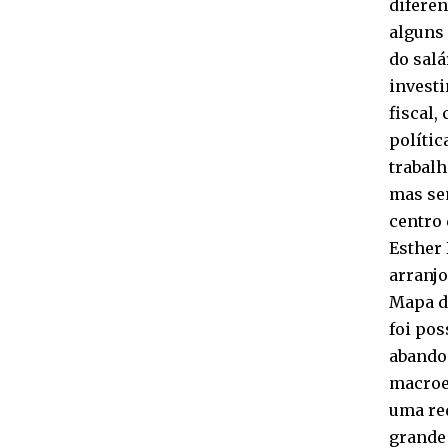
difere
alguns
do salá
investi
fiscal,
polític
trabal
mas se
centro 
Esther
arranj
Mapa da
foi pos
abandon
macroe
uma re
grande 