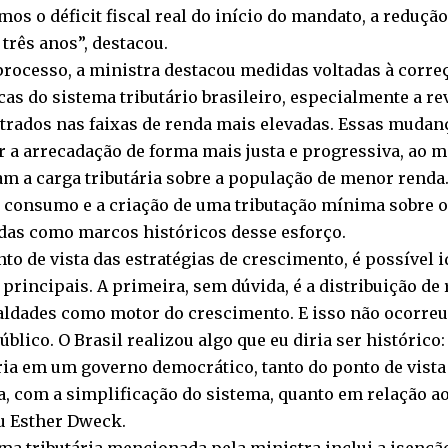
mos o déficit fiscal real do início do mandato, a reduç
três anos”, destacou.
rocesso, a ministra destacou medidas voltadas à corre
cas do sistema tributário brasileiro, especialmente a re
trados nas faixas de renda mais elevadas. Essas muda
r a arrecadação de forma mais justa e progressiva, ao
am a carga tributária sobre a população de menor renda.
o consumo e a criação de uma tributação mínima sobre o
das como marcos históricos desse esforço.
to de vista das estratégias de crescimento, é possível i
 principais. A primeira, sem dúvida, é a distribuição de
aldades como motor do crescimento. E isso não ocorreu
úblico. O Brasil realizou algo que eu diria ser históric
ria em um governo democrático, tanto do ponto de vista
a, com a simplificação do sistema, quanto em relação a
u Esther Dweck.
ma tributária mencionada pela ministra inclui a isençã