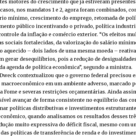
ntes motores do crescimento que já estiveram presente
 casos, nos mandatos 1 e 2, agora foram combinados, co
rio mínimo, crescimento do emprego, retomada de polít
mento público incentivando o privado, política industri
 controle da inflação e comércio exterior. “Os efeitos mu
as sociais fortalecidas, da valorização do salário míni
ho aquecido – dois lados de uma mesma moeda – reativ
m gerar desequilíbrios, pois a redução de desigualdade
da agenda de política econômica”, segundo a ministra.
 Dweck contextualizou que o governo federal precisou 
o macroeconômico em um ambiente adverso, marcado pe
 Fome e severas restrições orçamentárias. Ainda assim
sível avançar de forma consistente no equilíbrio das co
ar políticas distributivas e investimentos estruturante
conômico, quando analisamos os resultados desses trê
dução muito expressiva do déficit fiscal, mesmo com 
das políticas de transferência de renda e do investimen