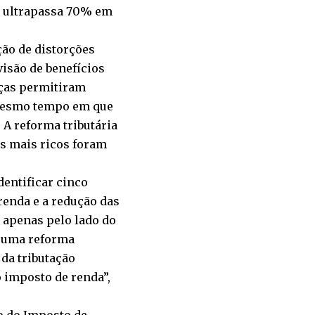
ão ultrapassa 70% em
ção de distorções
visão de benefícios
nças permitiram
 mesmo tempo em que
 A reforma tributária
s mais ricos foram
dentificar cinco
 renda e a redução das
 apenas pelo lado do
o: uma reforma
 da tributação
o imposto de renda”,
o do Imposto de