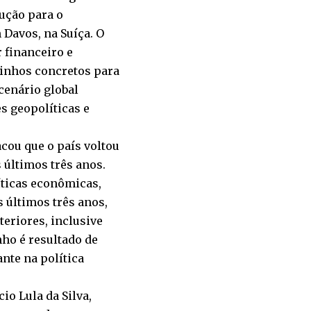
ução para o
Davos, na Suíça. O
 financeiro e
minhos concretos para
cenário global
s geopolíticas e
acou que o país voltou
últimos três anos.
ticas econômicas,
s últimos três anos,
eriores, inclusive
ho é resultado de
nte na política
io Lula da Silva,