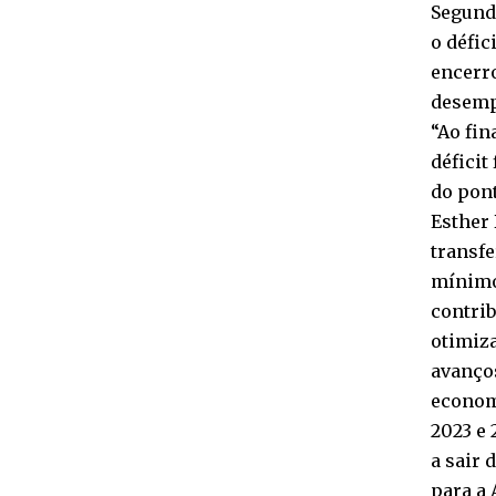
Segundo
o défic
encerr
desemp
“Ao fi
déficit
do pont
Esther 
transfe
mínimo
contrib
otimiz
avanço
econom
2023 e 
a sair
para a 