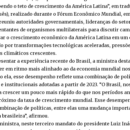
ndo o teto de crescimento da América Latina”, em trad
ês), realizado durante o Fórum Econômico Mundial, em 
reuniu autoridades governamentais, lideranças do setor
entantes de organismos multilaterais para discutir ca
var o crescimento econômico da América Latina em um 
o por transformações tecnológicas aceleradas, pressõe
s climáticos crescentes.
sentar a experiência recente do Brasil, a ministra dest
cer em ritmo mais alinhado ao da economia mundial nos 
o ela, esse desempenho reflete uma combinação de polí
 e institucionais adotadas a partir de 2023. “O Brasil, no
a crescer um pouco mais rápido do que nos períodos ant
róximo da taxa de crescimento mundial. Esse desempen
mbinação de políticas, entre elas uma mudança importa
 brasileira”, afirmou.
ministra, neste terceiro mandato do presidente Luiz Inác