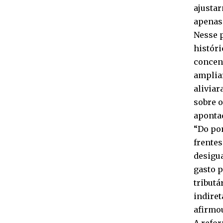
ajustar
apenas 
Nesse p
históri
concen
amplia
aliviar
sobre 
aponta
“Do pon
frentes
desigu
gasto p
tributá
indiret
afirmo
A refor