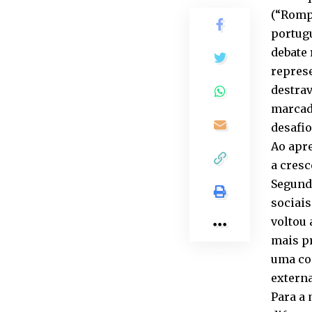
(“Rompe
portugu
debate 
repres
destra
marcad
desafio
Ao apre
a cres
Segund
sociais
voltou 
mais p
uma co
externa
Para a 