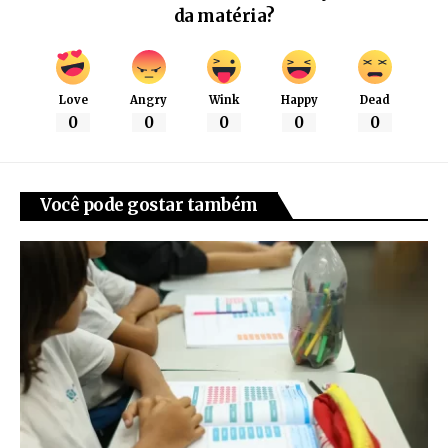
da matéria?
Love
Angry
Wink
Happy
Dead
0
0
0
0
0
Você pode gostar também