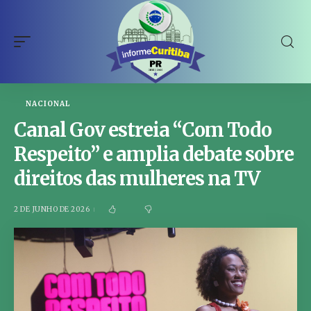
NACIONAL
Canal Gov estreia “Com Todo
Respeito” e amplia debate sobre
direitos das mulheres na TV
2 DE JUNHO DE 2026