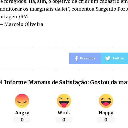
e foragidos. Há, sim, o objetivo de criar um cadastro e
onitorar os marginais da lei”, comentou Sargento Port
ortagem/RM
– Marcelo Oliveira
Facebook
Twitter
l Informe Manaus de Satisfação: Gostou da ma
Angry
Wink
Happy
0
0
0