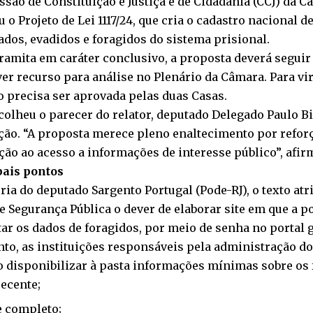
são de Constituição e Justiça e de Cidadania (CCJ) da 
u o
Projeto de Lei 1117/24
, que cria o cadastro nacional d
dos, evadidos e foragidos do sistema prisional.
ramita em
caráter conclusivo
, a proposta deverá seguir
er recurso para análise no Plenário da Câmara. Para vira
o precisa ser aprovada pelas duas Casas.
acolheu o
parecer do relator
, deputado Delegado Paulo Bi
ão. “A proposta merece pleno enaltecimento por reforça
ão ao acesso a informações de interesse público”, afir
pais pontos
ria do deputado Sargento Portugal (Pode-RJ), o texto atr
 e Segurança Pública o dever de elaborar site em que a 
ar os dados de foragidos, por meio de senha no
portal 
nto, as instituições responsáveis pela administração d
 disponibilizar à pasta informações mínimas sobre os 
recente;
 completo;