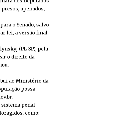
Câmara dos Deputados
e presos, apenados,
 para o Senado, salvo
r lei, a versão final
lynskyj (PL-SP), pela
r o direito da
mou.
ibui ao Ministério da
população possa
gov.br
.
o sistema penal
foragidos, como: