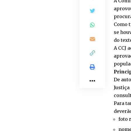
A Comis
aprovo
procura
Como t
se houv
do text
A CCJ 
aprovaç
populaç
Princi
De auto
Justiça
consult
Para ta
deverão
foto 
nome