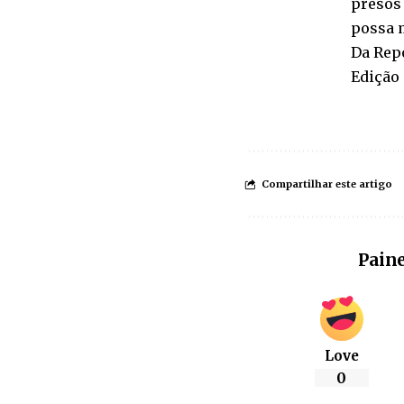
presos 
possa m
Da Rep
Edição 
Compartilhar este artigo
Paine
Love
0