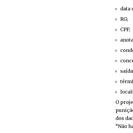
data 
RG;
CPF;
anota
cond
conce
saída
térm
local
O proje
puniçã
dos da
“Não h