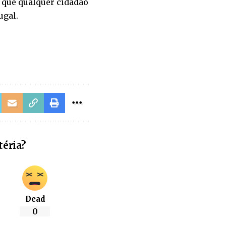
m que qualquer cidadão
ugal.
téria?
Dead
0