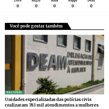
Love
Angry
Wink
Happy
Dead
0
0
0
0
0
Você pode gostar também
NACIONAL
Unidades especializadas das polícias civis
realizaram 783 mil atendimentos a mulheres