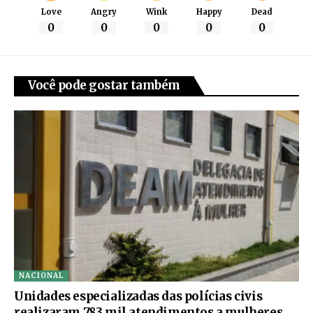
Love
Angry
Wink
Happy
Dead
0
0
0
0
0
Você pode gostar também
NACIONAL
Unidades especializadas das polícias civis
realizaram 783 mil atendimentos a mulheres