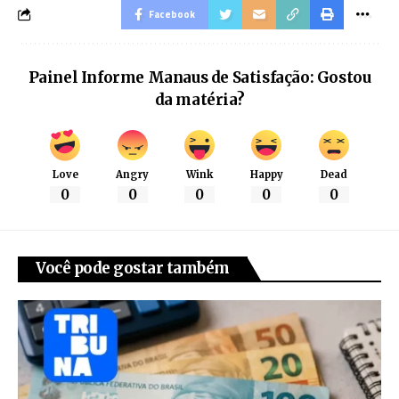
Facebook
Painel Informe Manaus de Satisfação: Gostou
da matéria?
Love
Angry
Wink
Happy
Dead
0
0
0
0
0
Você pode gostar também