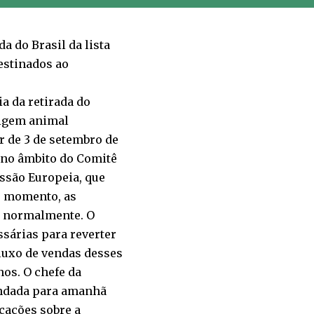
a do Brasil da lista
estinados ao
ia da retirada do
rigem animal
 de 3 de setembro de
e no âmbito do Comitê
ssão Europeia, que
no momento, as
m normalmente. O
sárias para reverter
 fluxo de vendas desses
os. O chefe da
endada para amanhã
icações sobre a