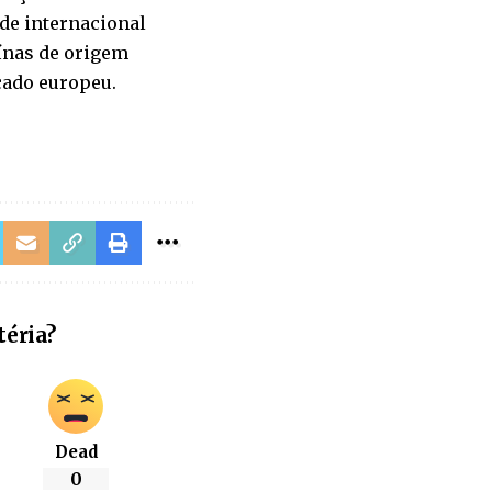
ade internacional
ínas de origem
cado europeu.
téria?
Dead
0