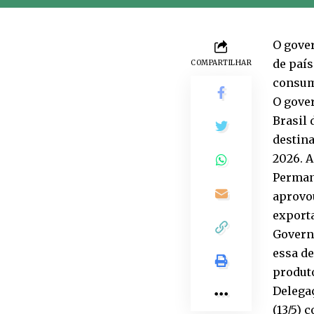
O gover
de país
COMPARTILHAR
consum
O gover
Brasil 
destin
2026. A
Perman
aprovou
export
Govern
essa de
produto
Delega
(13/5) 