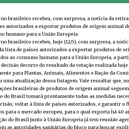
no brasileiro recebeu, com surpresa, a notícia da retirad
es autorizados a exportar produtos de origem animal d
o humano para a União Europeia
no brasileiro recebeu, hoje (12/5), com surpresa, a notíc
da lista de países autorizados a exportar produtos de o
ados ao consumo humano para a União Europeia, a partir
 decisão decorre do resultado da votação realizada hoj
ente para Plantas, Animais, Alimentos e Ração da Comi
 uma atualização dessa listagem. Vale ressaltar que, 
ações brasileiras de produtos de origem animal segue
o do Brasil tomará prontamente todas as medidas neces
cisão, voltar à lista de países autorizados, e garantir o
s para o mercado europeu, para o qual exporta há 40 an
ção do Brasil junto à União Europeia já tem reunião ag
com as autoridades sanitárias do bloco para buscar expl