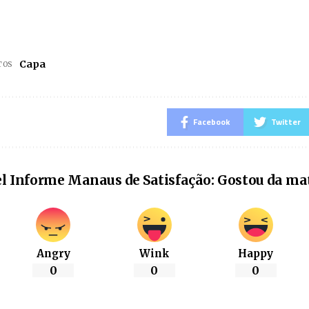
Capa
TOS
Facebook
Twitter
l Informe Manaus de Satisfação: Gostou da ma
Angry
Wink
Happy
0
0
0