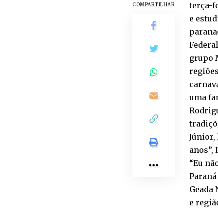
terça-f
COMPARTILHAR
e estud
paranae
Federal
grupo 
regiões
carnava
uma fam
Rodrigu
tradiçõ
Júnior,
anos”, 
“Eu não
Paraná 
Geada N
e regiã