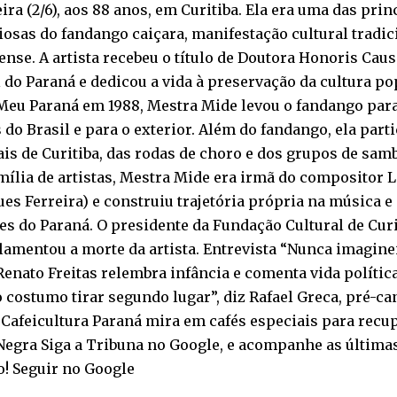
eira (2/6), aos 88 anos, em Curitiba. Ela era uma das pri
iosas do fandango caiçara, manifestação cultural tradici
nse. A artista recebeu o título de Doutora Honoris Caus
 do Paraná e dedicou a vida à preservação da cultura p
Meu Paraná em 1988, Mestra Mide levou o fandango par
 do Brasil e para o exterior. Além do fandango, ela par
is de Curitiba, das rodas de choro e dos grupos de samb
ília de artistas, Mestra Mide era irmã do compositor 
es Ferreira) e construiu trajetória própria na música e
es do Paraná. O presidente da Fundação Cultural de Cur
 lamentou a morte da artista. Entrevista “Nunca imagine
Renato Freitas relembra infância e comenta vida polític
 costumo tirar segundo lugar”, diz Rafael Greca, pré-c
Cafeicultura Paraná mira em cafés especiais para recu
egra Siga a Tribuna no Google, e acompanhe as últimas 
o! Seguir no Google