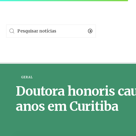
GERAL
Doutora honoris ca
anos em Curitiba