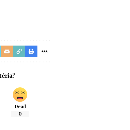
téria?
Dead
0