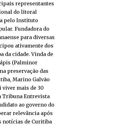
ncipais representantes
onal do litoral
a pelo Instituto
opular. Fundadora do
anaense para diversas
ticipou ativamente dos
a da cidade. Vinda de
Lápis (Palminor
 na preservação das
itiba, Marino Galvão
i viver mais de 30
a Tribuna Entrevista
andidato ao governo do
perar relevância após
notícias de Curitiba