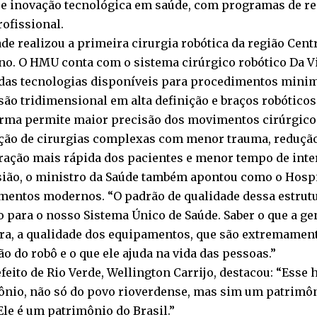
a e inovação tecnológica em saúde, com programas de r
ofissional.
de realizou a primeira cirurgia robótica da região Cent
no. O HMU conta com o sistema cirúrgico robótico Da V
das tecnologias disponíveis para procedimentos mini
ão tridimensional em alta definição e braços robóticos 
orma permite maior precisão dos movimentos cirúrgicos
ação de cirurgias complexas com menor trauma, reduçã
ração mais rápida dos pacientes e menor tempo de inte
sião, o ministro da Saúde também apontou como o Hosp
mentos modernos. “O padrão de qualidade dessa estrutu
 para o nosso Sistema Único de Saúde. Saber o que a gen
ura, a qualidade dos equipamentos, que são extremame
o do robô e o que ele ajuda na vida das pessoas.”
efeito de Rio Verde, Wellington Carrijo, destacou: “Esse 
ônio, não só do povo rioverdense, mas sim um patrimôn
Ele é um patrimônio do Brasil.”