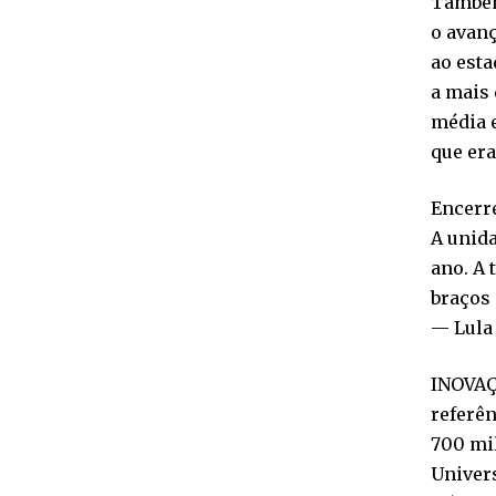
Também
o avan
ao esta
a mais 
média e
que er
Encerre
A unida
ano. A
braços 
— Lula 
INOVAÇ
referên
700 mil
Univers