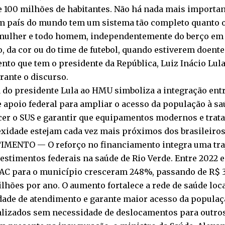
 100 milhões de habitantes. Não há nada mais importan
 país do mundo tem um sistema tão completo quanto 
mulher e todo homem, independentemente do berço em 
o, da cor ou do time de futebol, quando estiverem doent
nto que tem o presidente da República, Luiz Inácio Lula
rante o discurso.
a do presidente Lula ao HMU simboliza a integração ent
e apoio federal para ampliar o acesso da população à sa
cer o SUS e garantir que equipamentos modernos e trat
xidade estejam cada vez mais próximos dos brasileiros
IMENTO — O reforço no financiamento integra uma traj
estimentos federais na saúde de Rio Verde. Entre 2022 e
AC para o município cresceram 248%, passando de R$ 3
ilhões por ano. O aumento fortalece a rede de saúde loca
dade de atendimento e garante maior acesso da populaç
alizados sem necessidade de deslocamentos para outros