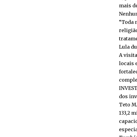
mais de
Nenhum
“Toda 
religiã
tratame
Lula du
A visit
locais 
fortale
comple
INVEST
dos inv
Teto M
133,2 m
capaci
especi