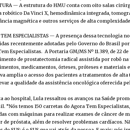
URA — A estrutura do HMU conta com oito salas cirúr
a robótico Da Vinci X, hemodinâmica integrada, tomogr
ncia magnética e outros serviços de alta complexidade
TEM ESPECIALISTAS — A presença dessa tecnologia no 
idas recentemente adotadas pelo Governo do Brasil po
em Especialistas. A Portaria GM/MS Nº 11.389, de 22 de 
mento de prostatectomia radical assistida por robô na 
mentos, medicamentos, órteses, próteses e materiais e
iva amplia o acesso dos pacientes a tratamentos de alta 
evar a qualidade da assistência oncológica oferecida p
ta ao hospital, Lula ressaltou os avanços na Saúde pro
il. “Nós temos 150 carretas do Agora Tem Especialistas,
das com máquinas para realizar exames de câncer de m
r de próstata, além de resolver problemas cardíacos. N
ás do SUS; é o SUS que vai atrás da pessoa. E mais: nós