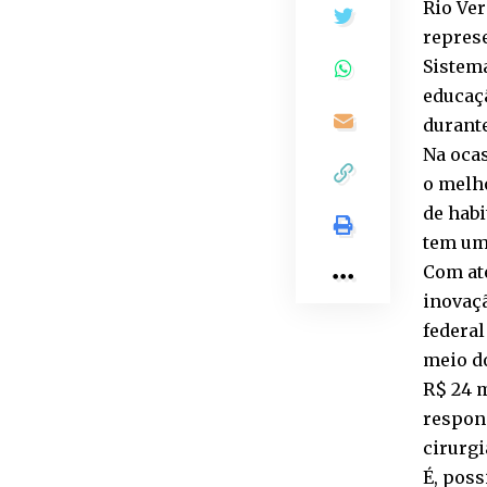
Rio Ve
repres
Sistema
educaçã
durante
Na ocas
o melh
de hab
tem um
Com at
inovaç
federal
meio d
R$ 24 
respon
cirurgi
É, poss