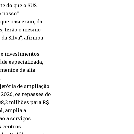
te do que o SUS.
o nosso”
que nasceram, da
es, terão o mesmo
 da Silva”, afirmou
re investimentos
úde especializada,
amentos de alta
.
etória de ampliação
 2026, os repasses do
8,2 milhões para R$
l, amplia a
ão a serviços
 centros.