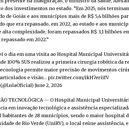
 presente na inauguração, o ministro da Saúde, Alexan
ço dos investimentos no estado. “Em 2025, nós termina
do de Goiás e aos municípios mais de R$ 5,4 bilhões par
do que era repassado, em 2022, ao estado e aos municíp
 alta complexidade, foram repassados R$ 3,1 bilhões e
a repassado em 2022.”
i o dia em uma visita ao Hospital Municipal Universitár
de 100% SUS realizou a primeira cirurgia robótica da r
 tecnologia permite maior precisão de movimentos cirú
articulados e visão… pic.twitter.com/ikH7eriifV
(@LulaOficial) June 2, 2026
ÃO TECNOLÓGICA — O Hospital Municipal Universitário
cia em inovação tecnológica e assistência especializad
 habitantes de 28 municípios, sendo o maior hospital d
idade de Rio Verde (UniRV), o local reúne assistência, 