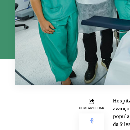
Hospita
avanço 
COMPARTILHAR
populaç
da Silv