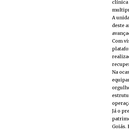
clínic
multipr
A unida
deste a
avança
Com vis
plataf
realiz
recupe
Na oca
equipa
orgulho
estrut
operaçã
Já o pr
patrim
Goiás. 