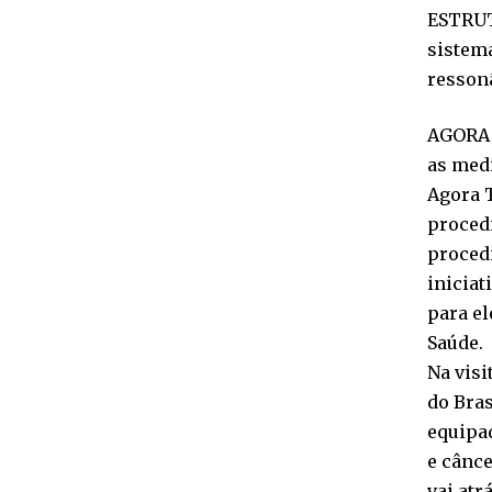
ESTRUT
sistem
ressonâ
AGORA 
as med
Agora T
procedi
procedi
iniciat
para el
Saúde.
Na visi
do Bras
equipa
e cânce
vai atr