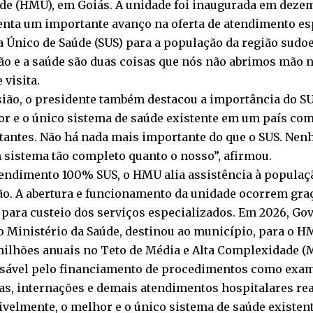
rde (HMU), em Goiás. A unidade foi inaugurada em dezem
enta um importante avanço na oferta de atendimento es
 Único de Saúde (SUS) para a população da região sudoe
o e a saúde são duas coisas que nós não abrimos mão ne
 visita.
ião, o presidente também destacou a importância do SU
or e o único sistema de saúde existente em um país co
itantes. Não há nada mais importante do que o SUS. Ne
 sistema tão completo quanto o nosso”, afirmou.
endimento 100% SUS, o HMU alia assistência à populaçã
ão. A abertura e funcionamento da unidade ocorrem gra
 para custeio dos serviços especializados. Em 2026, Gov
o Ministério da Saúde, destinou ao município, para o 
milhões anuais no Teto de Média e Alta Complexidade (
sável pelo financiamento de procedimentos como exam
as, internações e demais atendimentos hospitalares rea
ivelmente, o melhor e o único sistema de saúde existe