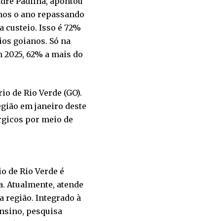
dre Padilha, apontou
mos o ano repassando
a custeio. Isso é 72%
ios goianos. Só na
m 2025, 62% a mais do
io de Rio Verde (GO).
egião em janeiro deste
rgicos por meio de
 de Rio Verde é
a. Atualmente, atende
a região. Integrado à
ensino, pesquisa