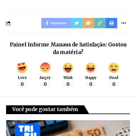
Facebook
Painel Informe Manaus de Satisfação: Gostou
da matéria?
Love
Angry
Wink
Happy
Dead
0
0
0
0
0
Você pode gostar também