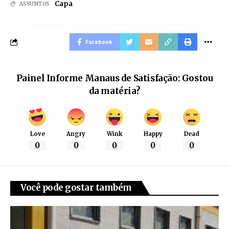
Capa
ASSUNTOS
Facebook
Painel Informe Manaus de Satisfação: Gostou
da matéria?
Love
Angry
Wink
Happy
Dead
0
0
0
0
0
Você pode gostar também