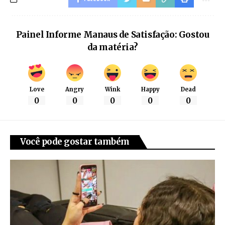
Painel Informe Manaus de Satisfação: Gostou
da matéria?
Love
Angry
Wink
Happy
Dead
0
0
0
0
0
Você pode gostar também