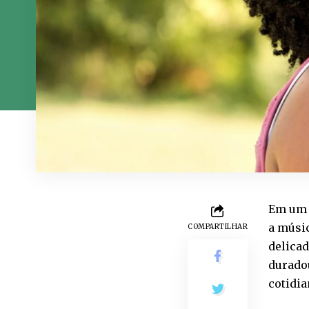
Em um 
a músi
COMPARTILHAR
delicad
duradou
cotidia