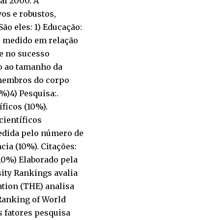
al 2000. A
os e robustos,
ão eles: 1) Educação:
, medido em relação
e no sucesso
ão ao tamanho da
 membros do corpo
%)4) Pesquisa:.
íficos (10%).
científicos
medida pelo número de
cia (10%). Citações:
(10%) Elaborado pela
sity Rankings avalia
tion (THE) analisa
Ranking of World
s fatores pesquisa