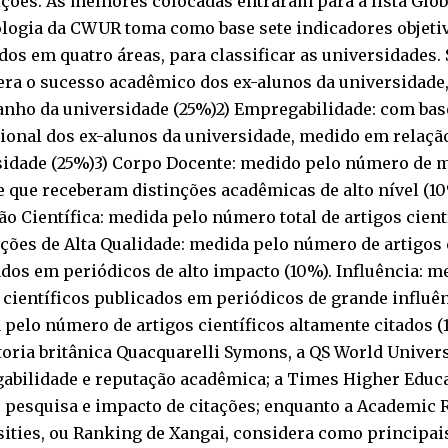
ições. As melhores colocadas entraram para a lista Glob
logia da CWUR toma como base sete indicadores objetiv
os em quatro áreas, para classificar as universidades. S
era o sucesso acadêmico dos ex-alunos da universidade
anho da universidade (25%)2) Empregabilidade: com bas
sional dos ex-alunos da universidade, medido em relaç
sidade (25%)3) Corpo Docente: medido pelo número de
 que receberam distinções acadêmicas de alto nível (10
o Científica: medida pelo número total de artigos cient
ções de Alta Qualidade: medida pelo número de artigos 
dos em periódicos de alto impacto (10%). Influência: 
 científicos publicados em periódicos de grande influên
pelo número de artigos científicos altamente citados 
oria britânica Quacquarelli Symons, a QS World Univer
abilidade e reputação acadêmica; a Times Higher Educa
, pesquisa e impacto de citações; enquanto a Academic 
ities, ou Ranking de Xangai, considera como principai