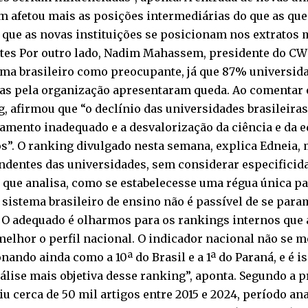
m afetou mais as posições intermediárias do que as qu
já que as novas instituições se posicionam nos extratos
ntes Por outro lado, Nadim Mahassem, presidente do CWU
ma brasileiro como preocupante, já que 87% universida
das pela organização apresentaram queda. Ao comentar 
, afirmou que “o declínio das universidades brasileiras
iamento inadequado e a desvalorização da ciência e da
s”. O ranking divulgado nesta semana, explica Edneia,
ndentes das universidades, sem considerar especificida
 que analisa, como se estabelecesse uma régua única pa
sistema brasileiro de ensino não é passível de se par
. O adequado é olharmos para os rankings internos que 
elhor o perfil nacional. O indicador nacional não se m
nando ainda como a 10ª do Brasil e a 1ª do Paraná, e é 
lise mais objetiva desse ranking”, aponta. Segundo a p
u cerca de 50 mil artigos entre 2015 e 2024, período a