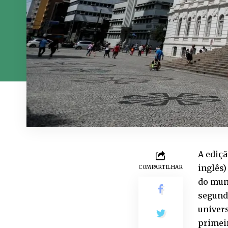
A ediç
inglês)
COMPARTILHAR
do mund
segunda
univers
primeir