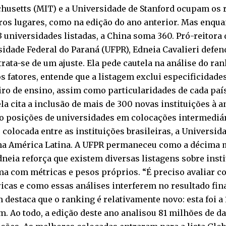
usetts (MIT) e a Universidade de Stanford ocupam os r
ros lugares, como na edição do ano anterior. Mas enqu
 universidades listadas, a China soma 360. Pró-reitora
idade Federal do Paraná (UFPR), Edneia Cavalieri defen
trata-se de um ajuste. Ela pede cautela na análise do ran
s fatores, entende que a listagem exclui especificidade
iro de ensino, assim como particularidades de cada paí
ela cita a inclusão de mais de 300 novas instituições à an
do posições de universidades em colocações intermediá
colocada entre as instituições brasileiras, a Universid
 na América Latina. A UFPR permaneceu como a décima m
dneia reforça que existem diversas listagens sobre inst
a com métricas e pesos próprios. “É preciso avaliar c
icas e como essas análises interferem no resultado fina
destaca que o ranking é relativamente novo: esta foi a 
m. Ao todo, a edição deste ano analisou 81 milhões de da