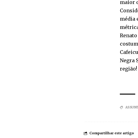
maior c
Consid
média e
métrica
Renato 
costumo
Cafeicu
Negra S
região!
ASSUN
Compartilhar este artigo