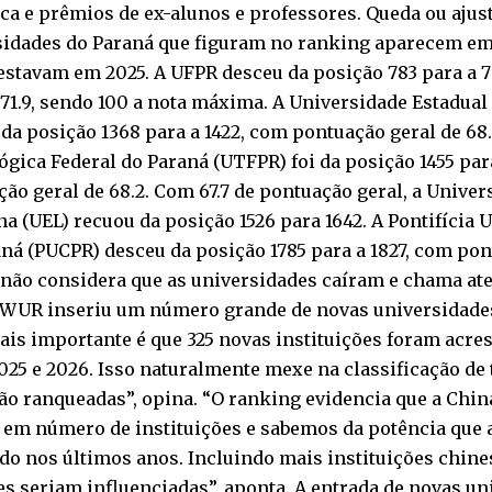
ica e prêmios de ex-alunos e professores. Queda ou ajus
sidades do Paraná que figuram no ranking aparecem em
estavam em 2025. A UFPR desceu da posição 783 para a 7
71.9, sendo 100 a nota máxima. A Universidade Estadua
da posição 1368 para a 1422, com pontuação geral de 68
gica Federal do Paraná (UTFPR) foi da posição 1455 par
ão geral de 68.2. Com 67.7 de pontuação geral, a Univer
a (UEL) recuou da posição 1526 para 1642. A Pontifícia 
ná (PUCPR) desceu da posição 1785 para a 1827, com pon
não considera que as universidades caíram e chama ate
CWUR inseriu um número grande de novas universidades
ais importante é que 325 novas instituições foram acre
025 e 2026. Isso naturalmente mexe na classificação de 
ão ranqueadas”, opina. “O ranking evidencia que a Chi
 em número de instituições e sabemos da potência que 
o nos últimos anos. Incluindo mais instituições chine
s seriam influenciadas”, aponta. A entrada de novas un