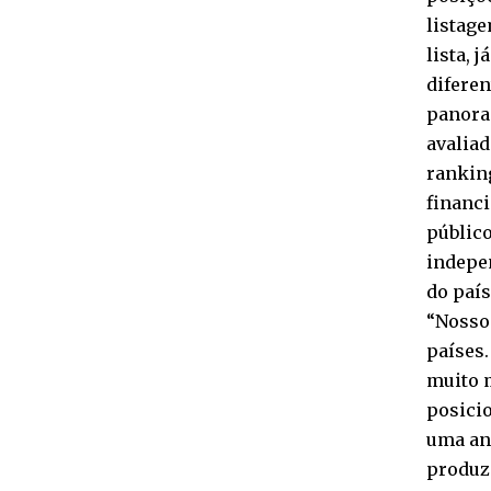
listage
lista, 
difere
panora
avalia
ranking
financ
público
indepe
do país
“Nosso 
países
muito m
posicio
uma aná
produzi