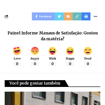
Facebook
Painel Informe Manaus de Satisfação: Gostou
da matéria?
Love
Angry
Wink
Happy
Dead
0
0
0
0
0
Você pode gostar também