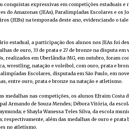
iu conquistas expressivas em competições estaduais e n
es do Amazonas (JEAs), Paralimpíadas Escolares e os J
iros (JEBs) na temporada deste ano, evidenciando o tale
.
rio estadual, a participação dos alunos nos JEAs foi d
lhas de ouro, 33 de prata e 27 de bronze na disputa em 
s, realizados em Uberlândia-MG, em outubro, foram con
ca, wrestling, natação e voleibol, com ouro, prata e bron
ralimpíadas Escolares, disputada em São Paulo, em nove
s, entre ouro, prata e bronze na natação e atletismo.
s medalhas nas competições, os alunos Efraim Costa da
pal Armando de Souza Mendes; Débora Vitória, da escol
ymunda; e Shayla Wanessa Teles Silva, da escola munic
a; respectivamente, além das medalhas de ouro e prata
res no atletismo.