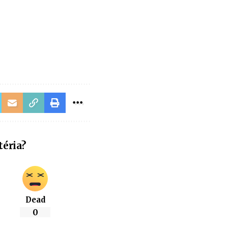
téria?
Dead
0