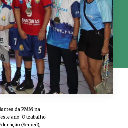
udantes da PMM na
este ano. O trabalho
Educação (Semed),