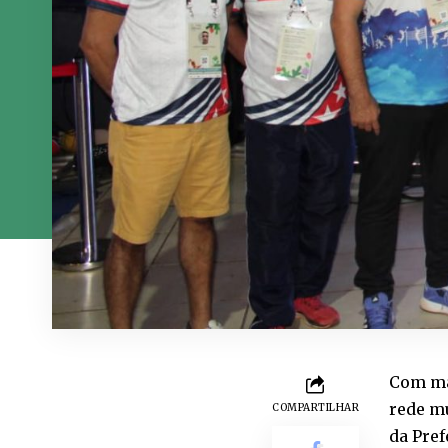
Com mai
rede mu
COMPARTILHAR
da Pref