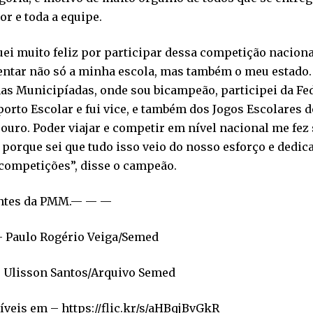
or e toda a equipe.
uei muito feliz por participar dessa competição naciona
entar não só a minha escola, mas também o meu estado.
nas Municipíadas, onde sou bicampeão, participei da 
orto Escolar e fui vice, e também dos Jogos Escolares
ouro. Poder viajar e competir em nível nacional me fez
, porque sei que tudo isso veio do nosso esforço e dedic
 competições”, disse o campeão.
ntes da PMM.— — —
– Paulo Rogério Veiga/Semed
– Ulisson Santos/Arquivo Semed
veis em – https://flic.kr/s/aHBqjBvGkR