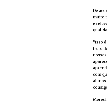
De acor
muito p
e relev
qualid
“Isso é
fruto d
nossas 
aparece
aprend
com qua
alunos 
consig
Merec