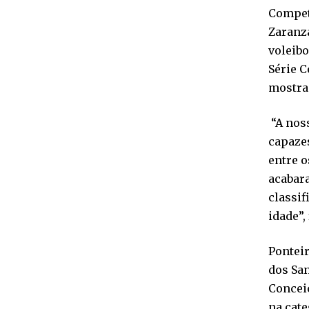
Competi
Zaranza
voleibo
Série C
mostra 
“A noss
capazes
entre o
acabara
classif
idade”,
Ponteir
dos San
Conceiç
na cate