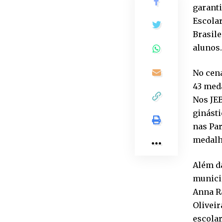
garant
Escolar
Brasile
alunos
No cená
43 meda
Nos JEB
ginásti
nas Pa
medalha
Além da
munici
Anna Ra
Oliveir
escola