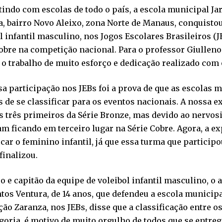
ndo com escolas de todo o país, a escola municipal Ja
, bairro Novo Aleixo, zona Norte de Manaus, conquistou
l infantil masculino, nos Jogos Escolares Brasileiros (J
obre na competição nacional. Para o professor Giulleno
o trabalho de muito esforço e dedicação realizado com 
a participação nos JEBs foi a prova de que as escolas 
 de se classificar para os eventos nacionais. A nossa ex
s três primeiros da Série Bronze, mas devido ao nervos
m ficando em terceiro lugar na Série Cobre. Agora, a ex
icar o feminino infantil, já que essa turma que particip
 finalizou.
o e capitão da equipe de voleibol infantil masculino, o 
tos Ventura, de 14 anos, que defendeu a escola municipa
ão Zaranza, nos JEBs, disse que a classificação entre 
goria, é motivo de muito orgulho de todos que se entre