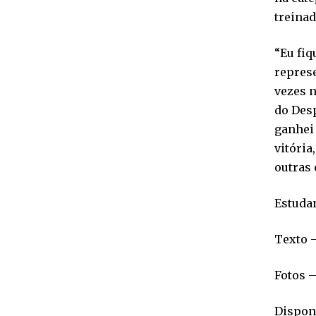
treinad
“Eu fiq
repres
vezes 
do Desp
ganhei 
vitória
outras
Estuda
Texto 
Fotos 
Disponí