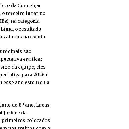
rlece da Conceição
 o terceiro lugar no
EBs), na categoria
 Lima, o resultado
os alunos na escola.
municipais são
pectativa era ficar
ismo da equipe, eles
pectativa para 2026 é
ou esse ano estourou a
aluno do 8º ano, Lucas
l Jarlece da
os primeiros colocados
gam nos treinos com o