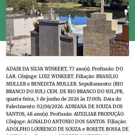
ADAIR DA SILVA WINKERT, 77 ano(s). Profissão: DO LAR. Cônjuge: LUIZ WINKERT. Filiação: BRASILIO MULLER e BENEDITA MULLER. Sepultamento: (RIO BRANCO DO SUL) CEM. DE RIO BRANCO DO SUL/PR, quarta-feira, 3 de junho de 2026 às 17:00h. Data do Falecimento: 02/06/2026. ADRIANA DE SOUZA DOS SANTOS, 48 ano(s). Profissão: AUXILIAR PRODUÇÃO. Cônjuge: AGNALDO ANTONIO DOS SANTOS. Filiação: ADOLPHO LOURENCO DE SOUZA e ROSETE ROSSA DE SOUZA. Sepultamento: (CURITIBA) VERTICAL, quarta-feira, 3 de junho de 2026 às 17:00h. Data do Falecimento: 02/06/2026. ALDA MARIA DE ALMEIDA SILVA, 64 ano(s). Profissão: DOMÉSTICA. Cônjuge: MARIO CLEMENTE DA SILVA. Filiação: MANOEL MISSIAS DA COSTA e MARIA JOSE DE ALMEIDA COSTA. Sepultamento: NOSSA SENHORA DO BOM SUCESSO – GUARULHOS SP, quarta-feira, 3 de junho de 2026. Data do Falecimento: 02/06/2026. ANA DA RESSURREICAO MAULEPIS, 91 ano(s). Profissão: DO LAR. Cônjuge: JOAO VALDIVIO MAULEPIS. Filiação: JOSE LUIZ DA RESSURREICAO e ELVIRA JESUS DA RESSURREICAO. Sepultamento: CREMATÓRIO BERTI (S.J.DOS PINHAIS), quarta-feira, 3 de junho de 2026 às 09:00h. Data do Falecimento: 02/06/2026. ANA MARIA FRANCA, 87 ano(s). Profissão: DIARISTA. Cônjuge: BENEDITO FRANCA. Filiação: NICOLAU ALVES e CATARINA BARCHEL ALVES. Sepultamento: (CURITIBA) VERTICAL, quarta-feira, 3 de junho de 2026 às 09:00h. Data do Falecimento: 02/06/2026. ANTONIO CELSO DE SOUZA DIAS, 66 ano(s). Profissão: AUXILIAR SERVIÇOS GERAIS. Cônjuge: LOURDES BENCZ DIAS. Filiação: ANTONIO FERREIRA DIAS e MARIA JULIANA DE SOUZA DIAS. Sepultamento: (CURITIBA) VERTICAL, quarta-feira, 3 de junho de 2026 às 16:00h. Data do Falecimento: 02/06/2026. ANTONIO FRANKOWICZ, 79 ano(s). Profissão: AUTONOMO. Cônjuge: MARIA IRENE DOS SANTOS FRANKOWICZ. Filiação: CONSTANTE FRANKOWICZ e GENOVEVA FRANKOWICZ. Sepultamento: MUNICIPAL SANTA CANDIDA, quarta-feira, 3 de junho de 2026 às 10:00h. Data do Falecimento: 02/06/2026. APARECIDA NUNES GONCALVES, 88 ano(s). Profissão: DO LAR. Cônjuge: AMADO GONCALVES. Filiação: JOAQUIM NUNES e OLGA PEREIRA NUNES. Sepultamento: (CURITIBA) CEMITÉRIO PAROQUIAL SANTA CÂNDIDA, quarta-feira, 3 de junho de 2026 às 16:00h. Data do Falecimento: 02/06/2026. ARISTIDES JOSE DA ROSA, 82 ano(s). Profissão: PEDREIRO. Filiação: DORALINO JOSE DA ROSA e IZABEL BATISTA DE LIMA. Sepultamento: CREMATÓRIO VERTICAL (CURITIBA), quarta-feira, 3 de junho de 2026 às 12:00h. Data do Falecimento: 02/06/2026. BENEDITA RIBAS LOPES, 75 ano(s). Cônjuge: JOSE ESTEVAO LOPES. Filiação: JOAO ANTONIO RIBAS e ARACI MARTINS RIBAS. Sepultamento: (CURITIBA) VERTICAL, quarta-feira, 3 de junho de 2026 às 10:00h. Data do Falecimento: 02/06/2026. CEZARIO ALBERTINO DE TOLEDO LOPES, 52 ano(s). Profissão: AUXILIAR PRODUÇÃO. Filiação: JOSE ALBERTINO LOPES e MARIA ANTONIA DE TOLEDO LOPES. Sepultamento: (COLOMBO) CEMITÉRIO JARDIM DA COLINA, quarta-feira, 3 de junho de 2026 às 16:30h. Data do Falecimento: 02/06/2026. CLAUDIO DOMINGOS SILOTO, 82 ano(s). Profissão: ENGENHEIRO(A) MECÂNICO. Cônjuge: MARIA IDA MEDA SILOTO. Filiação: DOMINGOS FRANCISCO SILOTO e ALTAIR BORGES SILOTO. Sepultamento: CREMATÓRIO VATICANO (ALMIRANTE TAMANDARÉ-PR), quarta-feira, 3 de junho de 2026 às 17:00h. Data do Falecimento: 02/06/2026. CREMILDES FERREIRA BAHR, 88 ano(s). Profissão: DO LAR. Cônjuge: WERNER ALFREDO BAHR. Filiação: ABELARDO RODRIGUES FERREIRA e MARIA LUIZA FERREIRA. Sepultamento: MUNICIPAL ÁGUA VERDE, quinta-feira, 4 de junho de 2026 às 11:00h. Data do Falecimento: 02/06/2026. CREUZA MARIA ROBERTA, 55 ano(s). Profissão: DIARISTA. Filiação: BENEDITO ROBERTO CORREIA e MARIA JOSE ROBERTO. Sepultamento: MUNICIPAL BOQUEIRÃO, quarta-feira, 3 de junho de 2026 às 15:00h. Data do Falecimento: 02/06/2026. DAYANNE GONCALVES DE MEIRA, 33 ano(s). Profissão: AUTONOMO. Filiação: JEAN CARLOS GONCALVES DE MEIRA e GILCEIA RODRIGUES DA SILVA. Sepultamento: (S.J.DOS PINHAIS) CEMITERIO PEDRO FUSS, quarta-feira, 3 de junho de 2026 às 16:00h. Data do Falecimento: 02/06/2026. DEISE MARIA FELTRIN, 52 ano(s). Profissão: PROFESSOR(A). Cônjuge: CRISTIANO ANDRE POTT. Filiação: WALDOMIRO AUGUSTO FELTRIN e ELDA MARIA ANTONELLO FELTRIN. Sepultamento: MUNICIPAL DA CIDADE DE ORIGEM, quarta-feira, 3 de junho de 2026 às 17:00h. Data do Falecimento: 02/06/2026. DILMA BEATRIZ BRANCO SWISZEZ, 83 ano(s). Profissão: DO LAR. Cônjuge: JORGE SENDROKI SWISZEZ. Filiação: JOAO VIEIRA BRANCO e MARIA DO PATROCINIO VARELA UBALDO. Sepultamento: MUNICIPAL SANTA CANDIDA, quarta-feira, 3 de junho de 2026 às 15:00h. Data do Falecimento: 02/06/2026. DIRCE MATTOSO, 67 ano(s). Profissão: DO LAR. Cônjuge: JOSE JACINTO ALVES. Filiação: JOAO RODRIGUES MATTOSO e AZINDA REGINA MATTOSO. Sepultamento: MEMORIAL DA VIDA, quarta-feira, 3 de junho de 2026. Data do Falecimento: 02/06/2026. DORIVAM CELSO NOGUEIRA, 52 ano(s). Profissão: MÉDICO(A). Cônjuge: DULCELIA DO CARMO NOGUEIRA. Filiação: DOMICIANO DE SOUZA NOGUEIRA e MARIA DE SOUZA NOGUEIRA. Sepultamento: CREMATÓRIO VATICANO (ALMIRANTE TAMANDARÉ-PR), quarta-feira, 3 de junho de 2026 às 18:00h. Data do Falecimento: 02/06/2026. EDGARD JOSE SIQUINELI, 86 ano(s). Profissão: CONTADOR(A). Filiação: JOSE SIQUINELI e PASCOINA FRANCISQUETI SIQUINELI. Sepultamento: (CURITIBA) VERTICAL, quarta-feira, 3 de junho de 2026 às 15:30h. Data do Falecimento: 02/06/2026. EVA DEDA, 88 ano(s). Profissão: AGRICULTOR. Cônjuge: FRANCISCO DEDA. Filiação: FRANCISCO WOSNIACKI e VITORIA WOSNIACKI. Sepultamento: (QUITANDINHA) CEM MUNICIPAL DE QUITANDINHA/PR, quarta-feira, 3 de junho de 2026 às 17:00h. Data do Falecimento: 03/06/2026. GERSON COSTA DE QUADROS, 50 ano(s). Filiação: FLAVIO PINHEIRO LIMA DE QUADROS e CONCEICAO GREGORIO DA COSTA. Sepultamento: MUNICIPAL SÃO FRANCISCO DE PAULA, quarta-feira, 3 de junho de 2026 às 16:00h. Data do Falecimento: 02/06/2026. HAMILTON DA ROCHA, 79 ano(s). Profissão: POLICIAL MILITAR. Filiação: MARIA BRAZILIA DA ROCHA. Sepultamento: (S.J.DOS PINHAIS) CEMITERIO PEDRO FUSS, quarta-feira, 3 de junho de 2026 às 16:30h. Data do Falecimento: 02/06/2026. IGNEZ ARGEMIRA THOMAZ JACCON, 98 ano(s). Profissão: DO LAR. Cônjuge: GUMERCINDO JACCON. Filiação: MATHIAS THOMAZ e ADELIA THOMAZ. Sepultamento: (PINHAIS) CEMITÉRIO JARDIM DA SAUDADE/PINHAIS, terça-feira, 2 de junho de 2026 às 17:17h. Data do Falecimento: 02/06/2026. IRONILDE DE MORAES PEPI, 65 ano(s). Profissão: DO LAR. Filiação: GUILHERME GOMES PEPI e DIRCE DCE MORAES PEPI. Sepultamento: (ARAUCÁRIA) CEMITÉRIO JARDIM INDEPENDÊNCIA, quarta-feira, 3 de junho de 2026 às 09:00h. Data do Falecimento: 02/06/2026. JHULLY BEATRIZ PAREDES DO NASCIMENTO, 2 ano(s). Filiação: JHONATAN DO NASCIMENTO e KEILA CRISTIANE PAREDES DA SILVA. Sepultamento: PARQUE CAMPO GRANDE – CAMPO GRANDE – MATO GROSSO DO SUL, terça-feira, 2 de junho de 2026. Data do Falecimento: 02/06/2026. JOVACI FERREIRA, 78 ano(s). Cônjuge: MARIA DE LOURDES FERREIRA. Filiação: ABILIO JOSE FERREIRA e MARIA VACI VIANA. Sepultamento: (CURITIBA) CEMITÉRIO PAROQUIAL COLÔNIA ORLEANS, quarta-feira, 3 de junho de 2026. Data do Falecimento: 02/06/2026. LEONILDA VALCANAIA, 67 ano(s). Profissão: DIARISTA. Cônjuge: JUAREZ CARLOS VALCANAIA. Filiação: MARTINS MAZUR e HELENA MIKOS MAZUR. Sepultamento: (S.J.DOS PINHAIS) CEMITÉRIO PQ SR DO BONFIM, quarta-feira, 3 de junho de 2026 às 16:30h. Data do Falecimento: 02/06/2026. LUIZ CARLOS COTURA, 77 ano(s). Profissão: MOTORISTA. Cônjuge: REGINA CATARINA COTURA. Filiação: JOSE OSVALDO COTURA e AVANY TULESKI COTURA. Sepultamento: (CURITIBA) CEMITÉRIO JARDIM DA SAUDADE – CURITIBA, quarta-feira, 3 de junho de 2026. Data do Falecimento: 02/06/2026. LUIZ HENRIQUE BORGES, 59 ano(s). Profissão: AJUDANTE. Filiação: LUIZ CARLOS BORGES e JANDIRA XAVIER DOS SANTOS. Sepultamento: MUNICIPAL ZONA SUL, quarta-feira, 3 de junho de 2026 às 13:30h. Data do Falecimento: 02/06/2026. MARGARIDA ANTONIA, 95 ano(s). Profissão: ZELADOR(A). Cônjuge: JOAO TOLEDO DE ALMEIDA. Filiação: MARIA BONIFACIA DE JESUS. Sepultamento: (CURITIBA) CEMITÉRIO PAROQUIAL COLÔNIA ORLEANS, quarta-feira, 3 de junho de 2026 às 16:00h. Data do Falecimento: 02/06/2026. MARIA DALUZ ROCHA, 79 ano(s). Profissão: DO LAR. Cônjuge: ANTONIO ADEMIL ROCHA. Filiação: JOSE ANTONIO BUENO e IZABEL TABORDA BUENO. Sepultamento: (S.J.DOS PINHAIS) CEMITÉRIO PQ SR DO BONFIM, quarta-feira, 3 de junho de 2026 às 17:00h. Data do Falecimento: 02/06/2026. MARIA DO NASCIMENTO LIMA, 85 ano(s). Profissão: DO LAR. Cônjuge: FRANCISCO FERREIRA LIMA. Filiação: GALDINO ANTONIO DO NASCIMENTO e IZABEL GUILHERMINA DO NASCIMENTO. Sepultamento: CREMATÓRIO VATICANO (ALMIRANTE TAMANDARÉ-PR), quarta-feira, 3 de junho de 2026 às 11:00h. Data do Falecimento: 02/06/2026. MARIA FERNANDA MATHEUS DE ALBUQUERQUE, 49 ano(s). Profissão: FUNCIONÁRIO PÚBLICO ESTADUAL. Cônjuge: JOAO LUIZ MANASSES DE ALBUQUERQUE FILHO. Filiação: FERNANDO MATHEUS FILHO e GILDA MARI SEVERO MATHEUS. Sepultamento: (CURITIBA) PARQUE IGUAÇU, terça-feira, 2 de junho de 2026 às 17:00h. Data do Falecimento: 02/06/2026. MARIA TARCILA LEAL BARBOSA, 92 ano(s). Profissão: DO LAR. Cônjuge: CLORIOLANDO BARBOSA DE MACEDO. Filiação: VERISSIMO BATISTA RIBEIRO e LEONTINA BATISTA LEAL. Sepultamento: CREMATÓRIO VERTICAL (CURITIBA), quarta-feira, 3 de junho de 2026 às 16:30h. Data do Falecimento: 02/06/2026. MICHELE LACERDA, 46 ano(s). Profissão: DO LAR. Cônjuge: MARIO RIBEIRO PINTO. Filiação: NAO INFORMADO e NEUSA LACERDA. Sepultamento: MUNICIPAL DA CIDADE DE ORIGEM, quarta-feira, 3 de junho de 2026 às 09:00h. Data do Falecimento: 02/06/2026. NELCY VEIGA SALEH, 91 ano(s). Profissão: DO LAR. Cônjuge: AHMAD ABDUL RAHMAN SALEH. Filiação: SEBASTIAO VEIGA e MARIA MESCHKE VEIGA. Sepultamento: PIRAI DO SUL/PR, quarta-feira, 3 de junho de 2026 às 17:00h. Data do Falecimento: 02/06/2026. RUDIMAR VALASCHENSKI, 67 ano(s). Filiação: PEDRO VALASCHENSKI e AVANNY VALASCHENSKI. Sepultamento: MUNICIPAL SÃO FRANCISCO DE PAULA, quarta-feira, 3 de junho de 2026 às 10:00h. Data do Falecimento: 02/06/2026. SANTO GOMES FIGUEIRA, 89 ano(s). Profissão: MOTORISTA. Cônjuge: EUNICE ARTIOLI GOMES. Fil