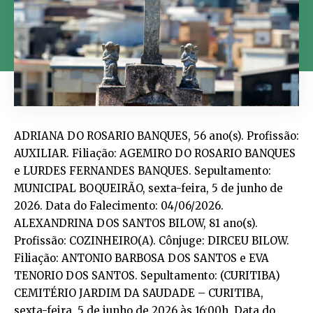
ADRIANA DO ROSARIO BANQUES, 56 ano(s). Profissão: AUXILIAR. Filiação: AGEMIRO DO ROSARIO BANQUES e LURDES FERNANDES BANQUES. Sepultamento: MUNICIPAL BOQUEIRÃO, sexta-feira, 5 de junho de 2026. Data do Falecimento: 04/06/2026. ALEXANDRINA DOS SANTOS BILOW, 81 ano(s). Profissão: COZINHEIRO(A). Cônjuge: DIRCEU BILOW. Filiação: ANTONIO BARBOSA DOS SANTOS e EVA TENORIO DOS SANTOS. Sepultamento: (CURITIBA) CEMITÉRIO JARDIM DA SAUDADE – CURITIBA, sexta-feira, 5 de junho de 2026 às 16:00h. Data do Falecimento: 04/06/2026. ALVINO DE JESUS SILVA, 69 ano(s). Profissão: PORTEIRO(A). Cônjuge: ROSA MARIA DA SUILVA. Filiação: ANTONIO DE JESUS SILVA e VITALINA PETRONILIA DA SILVA. Sepultamento: (CURITIBA) VERTICAL, sexta-feira, 5 de junho de 2026 às 16:00h. Data do Falecimento: 04/06/2026. ANTONIO QUIRINO DE FREITAS, 84 ano(s). Profissão: PORTEIRO(A). Filiação: MARIANO QUIRINO DE FREITAS e ARLINDA QUIRINO DE FREITAS. Sepultamento: (CURITIBA) VERTICAL, sexta-feira, 5 de junho de 2026. Data do Falecimento: 04/06/2026. AYTORN CASTAGNOLI, 92 ano(s). Profissão: ENGENHEIRO(A) CIVIL. Cônjuge: INEZ AUGUSTIN CASTAGNOLI. Filiação: VERGILIO CASTAGNOLI e IDALIA RIKONSKI CASTAGNOLI. Sepultamento: (CAMPO LARGO) CEMITÉRIO MUNICIPAL DE CAMPO LARGO, sexta-feira, 5 de junho de 2026. Data do Falecimento: 04/06/2026. CARLOS ALBERTO ROCHA, 66 ano(s). Profissão: AUXILIAR CONTABILIDADE. Filiação: MOACIR FIDELIS DA ROCHA e HELDA MORO DA ROCHA. Sepultamento: (PINHAIS) CREMATÓRIO JARDIM DA SAUDADE, sexta-feira, 5 de junho de 2026 às 17:00h. Data do Falecimento: 04/06/2026. CLAUDEMIR DOS SANTOS FAUSTINO, 43 ano(s). Profissão: AUTONOMO. Filiação: PAULO FAUSTINO e LUZIA DOS SSANTOS FAUSTINO. Sepultamento: (CAMPO LARGO) CEMITÉRIO FERRARIA, sexta-feira, 5 de junho de 2026 às 16:00h. Data do Falecimento: 04/06/2026. DAGOBERTO BUNICK, 66 ano(s). Profissão: AUTONOMO. Filiação: BERNARDO BUNICK e IVETE MACIEL BUNICK. Sepultamento: (S.J.DOS PINHAIS) CEMITÉRIO PQ SR DO BONFIM, quinta-feira, 4 de junho de 2026 às 16:30h. Data do Falecimento: 04/06/2026. DIRCEU PADILHA, 74 ano(s). Profissão: VENDEDOR(A). Cônjuge: ROSELI RAMOS PADILHA. Filiação: FRANCISCO AFONSO PADILHA e ANESIA ALVES PADILHA. Sepultamento: MUNICIPAL ÁGUA VERDE, sexta-feira, 5 de junho de 2026 às 15:00h. Data do Falecimento: 04/06/2026. DULIRIA FERNANDES, 81 ano(s). Cônjuge: JOAO CALIXTO FERNANEES. Filiação: JOAO BATISTA e MARIA EUGENIA MOREIRA. Sepultamento: (CURITIBA) VERTICAL, quinta-feira, 4 de junho de 2026 às 17:00h. Data do Falecimento: 04/06/2026. EDELHART SERAPIAO PFAFFENZELLER, 89 ano(s). Profissão: COMERCIANTE. Filiação: LUDOLFO ALVO PFAFFENZELLER e ROSA SOARES PFAFFENZELLER. Sepultamento: (CURITIBA) PARQUE IGUAÇU, sexta-feira, 5 de junho de 2026. Data do Falecimento: 04/06/2026. EDISON NAVA DE ASSIS, 65 ano(s). Profissão: MESTRE OBRAS. Cônjuge: MARIA JOSE DIAS NAVA DE ASSIS. Filiação: ANTONIO BUENO DE ASSIS e ALINA NAVA. Sepultamento: MUNICIPAL SANTA CANDIDA, sábado, 6 de junho de 2026 às 11:00h. Data do Falecimento: 04/06/2026. EDITE NATEL MENEGUSSO, 89 ano(s). Profissão: PROFESSOR(A). Cônjuge: DARCY MENEGUSSO. Filiação: JOAQUIM ALVES NATEL e ANTONIA SEIXAS ALVES NATEL. Sepultamento: MUNICIPAL SÃO FRANCISCO DE PAULA, sexta-feira, 5 de junho de 2026 às 10:00h. Data do Falecimento: 04/06/2026. ESTANISLAU KLAINA, 87 ano(s). Profissão: AGRICULTOR. Cônjuge: HELENA KLAINA. Filiação: JACOB KLAINA e ANGELICA KLAINA. Sepultamento: (CURITIBA) CEMITÉRIO PAROQUIAL ABRANCHES, sexta-feira, 5 de junho de 2026 às 16:30h. Data do Falecimento: 04/06/2026. GABRIEL DA COSTA SILVERIO, 33 ano(s). Profissão: GARÇOM. Filiação: SANDRO APARECIDO SILVEIRA e KATIA ADRIANA DA COSTA. Sepultamento: (CURITIBA) PAROQUIAL SANTA FELICIDADE, sexta-feira, 5 de junho de 2026 às 11:30h. Data do Falecimento: 04/06/2026. IVONE FORMANSKI ALBACH RODRIGUES, 71 ano(s). Profissão: GOVERNANTA. Cônjuge: VILMAR RODRIGUES. Filiação: EWALDO ALBACH e JULIA FORMANSKI ALBACH. Sepultamento: (S.J.DOS PINHAIS) CEMITERIO PEDRO FUSS, sexta-feira, 5 de junho de 2026 às 14:00h. Data do Falecimento: 05/06/2026. JACY TEREZA CARPOVICZ DE OLIVEIRA, 84 ano(s). Profissão: DO LAR. Cônjuge: RAFAEL ESTANISLAU DE OLIVEIRA. Filiação: ROMAO CARPOVICZ e CECILIA CARPOVICZ. Sepultamento: MUNICIPAL ÁGUA VERDE, sexta-feira, 5 de junho de 2026 às 17:00h. Data do Falecimento: 05/06/2026. JARBE CASSOU, 55 ano(s). Profissão: DESPACHANTE. Cônjuge: CAROLINE GELASCO GASPARIN CASSOU. Filiação: JOAO FELIPPE DAMASCENO CASSOU e MARIA VERA PAZELLO CASSOU. Sepultamento: CREMATÓRIO VATICANO (ALMIRANTE TAMANDARÉ-PR), sexta-feira, 5 de junho de 2026 às 15:00h. Data do Falecimento: 04/06/2026. JOAO BRAZ DA SILVA, 80 ano(s). Profissão: PORTEIRO(A). Cônjuge: CLEUSA SALANDINA DA SILVA. Filiação: DERALDO BENTO DA SILVA e INEZ BRAZ DA SILVA. Sepultamento: (CURITIBA) VERTICAL, sexta-feira, 5 de junho de 2026 às 09:30h. Data do Falecimento: 04/06/2026. JOAO CARLOS DE MENEZEZ DE OLIVEIRA, 60 ano(s). Profissão: REPRESENTANTE COMERCIAL. Filiação: ASIS DO AMARAL DE OLIVEIRA e MARIA LINALVA DE MENEZEZ DE OLIVEIRA. Sepultamento: (CURITIBA) CEMITÉRIO JARDIM DA PAZ, sexta-feira, 5 de junho de 2026 às 17:00h. Data do Falecimento: 04/06/2026. JOAO CARLOS PERAZZETTA, 70 ano(s). Filiação: ANTONIO PERAZZETTA e MARIA PERAZZETTA. Sepultamento: (AL.TAMANDARÉ) CEMITÉRIO DA SEDE, sexta-feira, 5 de junho de 2026 às 10:00h. Data do Falecimento: 04/06/2026. KARIN UNKELBACH LAGE, 83 ano(s). Profissão: ADVOGADO(A). Cônjuge: AGUINALDO MOACIR LAGE. Filiação: JOSEF SCHLOSSER e ANA REGINA SCHLOSSER. Sepultamento: (CURITIBA) VERTICAL, sexta-feira, 5 de junho de 2026 às 12:00h. Data do Falecimento: 04/06/2026. LEONIR MESQUITA JOHNSON, 90 ano(s). Profissão: DO LAR. Cônjuge: WILSON JOHSON. Filiação: FRANCISCO MESQUITA e MARIA DA CONCEICAO ALVES. Sepultamento: (AL.TAMANDARÉ) CEMITÉRIO DA SEDE, sexta-feira, 5 de junho de 2026 às 10:00h. Data do Falecimento: 04/06/2026. LEONTINA GANZO, 75 ano(s). Profissão: DO LAR. Filiação: VITALINA RODRIGUES. Sepultamento: (CURITIBA) VERTICAL, sexta-feira, 5 de junho de 2026 às 10:00h. Data do Falecimento: 04/06/2026. LEOZINO ATAIDE NUNES, 75 ano(s). Filiação: JOVELINO ATAIDE NUNES e ZULMIRA ROSA NUNES. Sepultamento: (CURITIBA) VERTICAL, sexta-feira, 5 de junho de 2026 às 11:00h. Data do Falecimento: 04/06/2026. LUIZ FERNANDO VEIGA RIBEIRO, 72 ano(s). Profissão: ADVOGADO(A). Filiação: FERNANDO VEIGA RIBEIRO e ILONA HELGA RIBEIRO. Sepultamento: MUNICIPAL SÃO FRANCISCO DE PAULA, sexta-feira, 5 de junho de 2026 às 17:00h. Data do Falecimento: 04/06/2026. LUZIA PEINADO DA SILVA, 79 ano(s). Profissão: DO LAR. Cônjuge: JOSE APARECIDO DA SILVA. Filiação: JOSE MARIANO PEINADO e TEREZA MOURA. Sepultamento: (CURITIBA) CEMITÉRIO JARDIM DA SAUDADE – CURITIBA, sexta-feira, 5 de junho de 2026 às 17:00h. Data do Falecimento: 04/06/2026. MARCIO CORDEIRO PILATTI, 41 ano(s). Profissão: TÉCNICO TELECOMUNICAÇÕES. Filiação: ANTONIO DELCI PILATTI e TEREZA MARLY CORDEIRO. Sepultamento: (AL.TAMANDARÉ) CEMITÉRIO VATICANO, sexta-feira, 5 de junho de 2026 às 15:00h. Data do Falecimento: 04/06/2026. MARGARIDA DE JESUS, 87 ano(s). Profissão: DO LAR. Filiação: FRANCISCO PAULINO e AMBROSINA DA SILVA PAIVA. Sepultamento: CREMATÓRIO PERPETUO SOCORRO (CAMPO LARGO-PR), sexta-feira, 5 de junho de 2026. Data do Falecimento: 04/06/2026. MARIA DE LOURDES BORGES DA LUZ, 107 ano(s). Profissão: DO LAR. Filiação: LICIO BORGES e ANA MENDES. Sepultamento: (S.J.DOS PINHAIS) CEMITERIO PEDRO FUSS, sexta-feira, 5 de junho de 2026 às 13:00h. Data do Falecimento: 04/06/2026. MARIA DE LOURDES ZOLLNER PEREIRA, 71 ano(s). Profissão: DO LAR. Filiação: JOSE ZOLLNER e CLARA ZOLLNER. Sepultamento: (S.J.DOS PINHAIS) CEMITERIO PEDRO FUSS, sexta-feira, 5 de junho de 2026 às 16:30h. Data do Falecimento: 04/06/2026. MARIA HELENA MACHADO PEREIRA, 80 ano(s). Profissão: ENFERMEIRO(A). Filiação: TURIBIO MACHADO e ANA FERNANDES DOS SANTOS. Sepultamento: (QUATRO BARRAS) CEM. PARQUE MEMORIAL GRACIOSA, sexta-feira, 5 de junho de 2026 às 16:30h. Data do Falecimento: 04/06/2026. MARIA ILDA ALVES DE OLIVCEIRA, 61 ano(s). Profissão: AUXILIAR SERVIÇOS GERAIS. Cônjuge: ANTONIO PEDRO CORDEIRO DE CASTRO. Filiação: JOAO ALVES DE OLIVEIRA e IZABEL JOAQUINA DE OLIVEIRA. Sepultamento: MUNICIPAL SANTA CANDIDA, sexta-feira, 5 de junho de 2026 às 17:00h. Data do Falecimento: 04/06/2026. MARIA ISABEL FERREIRA DA LUZ, 55 ano(s). Profissão: DO LAR. Filiação: REINOR FERREIRA DA LUZ e ALVINA DE SOUZA DA LUZ. Sepultamento: (CAMPO LARGO) CEMITERIO SANTO EXPEDITO, sexta-feira, 5 de junho de 2026. Data do Falecimento: 04/06/2026. MARIA ROSA DAS CHAGAS, 88 ano(s). Profissão: FARMACÊUTICO(A). Cônjuge: VALMIR PEREIRA DAS CHAGAS. Filiação: JOSE DEL SENOR CASCO e LUCIA CELINA CARRERA. Sepultamento: (QUATRO BARRAS) CEM. PARQUE MEMORIAL GRACIOSA, sexta-feira, 5 de junho de 2026 às 15:30h. Data do Falecimento: 04/06/2026. MARIA SALETE SENCZUK CLAZER, 58 ano(s). Profissão: ASSISTENTE ADMINISTRATIVO. Cônjuge: DOUGLAS SILVEIRA CLAZER. Filiação: ANTONIO SENCZUK e AGOSTINHA SCHLEPAK SENCZUK. Sepultamento: (ARAUCÁRIA) CEMITÉRIO TOMAS COELHO, sexta-feira, 5 de junho de 2026 às 16:30h. Data do Falecimento: 04/06/2026. MARIN RIBEIRO DOS SANTOS GOMES, 39 ano(s). Profissão: ESTUDANTE. Cônjuge: ANDREIA VERUS MILLA. Filiação: ANTONIO RIBEIRO GOMES e CLEUZA ANTONIA DOS SANTOS GOMES. Sepultamento: MUNICIPAL SANTA CANDIDA, sexta-feira, 5 de junho de 2026 às 13:30h. Data do Falecimento: 04/06/2026. MARINA VALENCIA DE DA SILVA, 69 ano(s). Profissão: PROFESSOR(A). Cônjuge: EDUARDO INACIO DA SILVA. Filiação: RICARDO VALENCIA e TOMASA CAMPOS. Sepultamento: (PINHAIS) CREMATÓRIO JARDIM DA SAUDADE, quinta-feira, 4 de junho de 2026 às 17:30h. Data do Falecimento: 04/06/2026. MARIO JOSE TOKARS, 92 ano(s). Profissão: BANCÁRIO(A). Cônjuge: MARILDA DO ROCIO TOKARS. Filiação: PAULO TOKARS e ANGELICA SALOMEA KRASINSKI TOKARS. Sepultamento: (CURITIBA) CEMITÉRIO PAROQUIAL ABRANCHES, sexta-feira, 5 de junho de 2026 às 10:00h. Data do Falecimento: 04/06/2026. NILSON CESAR ZAIA, 5