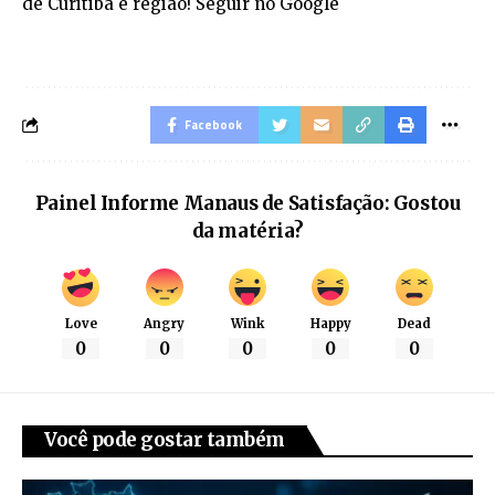
Facebook
Painel Informe Manaus de Satisfação: Gostou
da matéria?
Love
Angry
Wink
Happy
Dead
0
0
0
0
0
Você pode gostar também