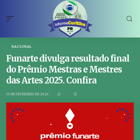
NACIONAL
Funarte divulga resultado final
do Prêmio Mestras e Mestres
das Artes 2025. Confira
13 DE FEVEREIRO DE 2026