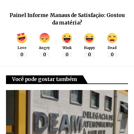
Painel Informe Manaus de Satisfação: Gostou
da matéria?
Love
Angry
Wink
Happy
Dead
0
0
0
0
0
Você pode gostar também