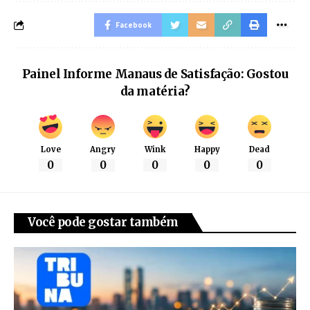
Facebook
Painel Informe Manaus de Satisfação: Gostou
da matéria?
Love
Angry
Wink
Happy
Dead
0
0
0
0
0
Você pode gostar também