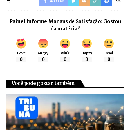
Facebook
Painel Informe Manaus de Satisfação: Gostou
da matéria?
Love
Angry
Wink
Happy
Dead
0
0
0
0
0
Você pode gostar também