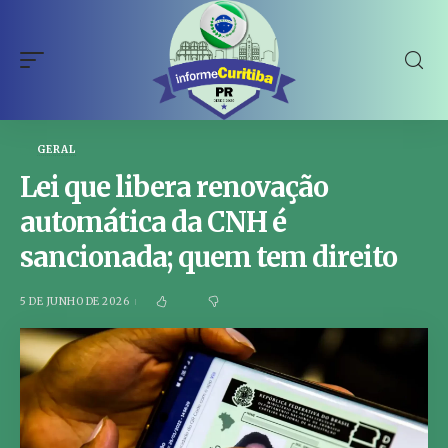
GERAL
Lei que libera renovação
automática da CNH é
sancionada; quem tem direito
5 DE JUNHO DE 2026