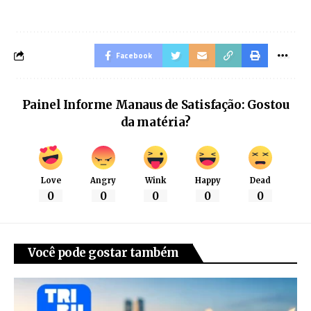
Facebook
Painel Informe Manaus de Satisfação: Gostou
da matéria?
Love
Angry
Wink
Happy
Dead
0
0
0
0
0
Você pode gostar também