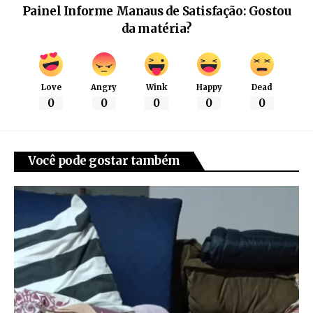
Painel Informe Manaus de Satisfação: Gostou
da matéria?
Love
Angry
Wink
Happy
Dead
0
0
0
0
0
Você pode gostar também