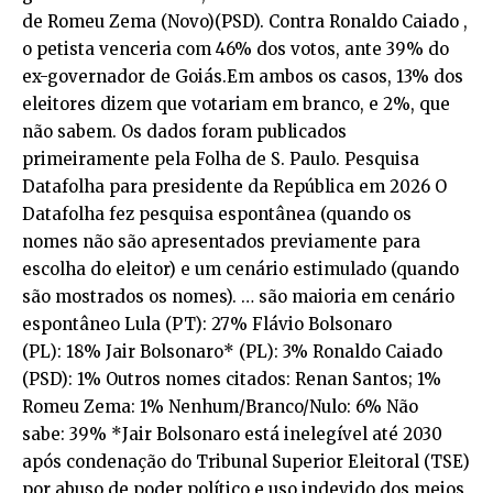
de Romeu Zema (Novo)(PSD). Contra Ronaldo Caiado ,
o petista venceria com 46% dos votos, ante 39% do
ex-governador de Goiás.Em ambos os casos, 13% dos
eleitores dizem que votariam em branco, e 2%, que
não sabem. Os dados foram publicados
primeiramente pela Folha de S. Paulo. Pesquisa
Datafolha para presidente da República em 2026 O
Datafolha fez pesquisa espontânea (quando os
nomes não são apresentados previamente para
escolha do eleitor) e um cenário estimulado (quando
são mostrados os nomes). … são maioria em cenário
espontâneo Lula (PT): 27% Flávio Bolsonaro
(PL): 18% Jair Bolsonaro* (PL): 3% Ronaldo Caiado
(PSD): 1% Outros nomes citados: Renan Santos; 1%
Romeu Zema: 1% Nenhum/Branco/Nulo: 6% Não
sabe: 39% *Jair Bolsonaro está inelegível até 2030
após condenação do Tribunal Superior Eleitoral (TSE)
por abuso de poder político e uso indevido dos meios