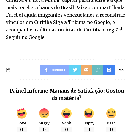
Curitiba é a nova Miami: capital paranaense é a que
mais recebe cubanos do Brasil Paixão compartilhada
Futebol ajuda imigrantes venezuelanos a reconstruir
vínculos em Curitiba Siga a Tribuna no Google, e
acompanhe as últimas notícias de Curitiba e região!
Seguir no Google
Facebook
Painel Informe Manaus de Satisfação: Gostou
da matéria?
Love
Angry
Wink
Happy
Dead
0
0
0
0
0