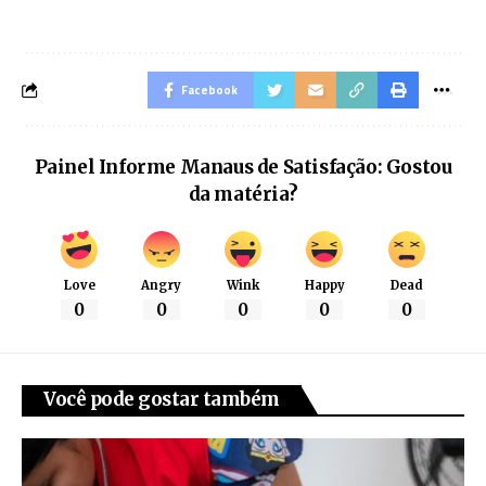
Facebook
Painel Informe Manaus de Satisfação: Gostou
da matéria?
Love
Angry
Wink
Happy
Dead
0
0
0
0
0
Você pode gostar também