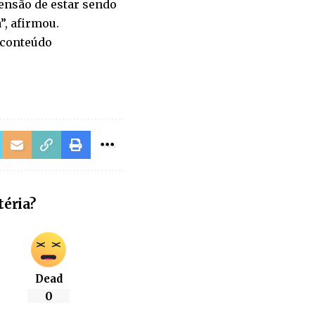
nsão de estar sendo
”, afirmou.
 conteúdo
téria?
Dead
0