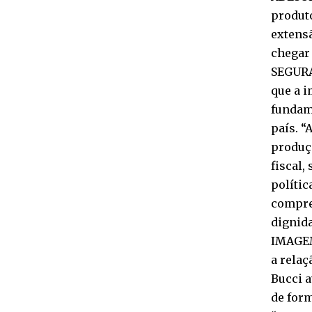
produto
extensã
chegar 
SEGURA
que a i
fundam
país. “
produçã
fiscal,
polític
compre 
dignid
IMAGEM
a relaç
Bucci a
de form