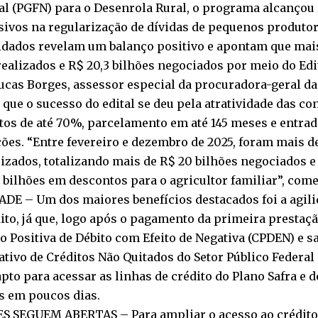
al (PGFN) para o Desenrola Rural, o programa alcançou
ivos na regularização de dívidas de pequenos produtor
idados revelam um balanço positivo e apontam que mai
ealizados e R$ 20,3 bilhões negociados por meio do Edit
cas Borges, assessor especial da procuradora-geral da
 que o sucesso do edital se deu pela atratividade das co
os de até 70%, parcelamento em até 145 meses e entrad
ões. “Entre fevereiro e dezembro de 2025, foram mais de
izados, totalizando mais de R$ 20 bilhões negociados e
 bilhões em descontos para o agricultor familiar”, co
ADE – Um dos maiores benefícios destacados foi a agil
ito, já que, logo após o pagamento da primeira prestaç
o Positiva de Débito com Efeito de Negativa (CPDEN) e s
tivo de Créditos Não Quitados do Setor Público Federal 
 apto para acessar as linhas de crédito do Plano Safra e
s em poucos dias.
S SEGUEM ABERTAS – Para ampliar o acesso ao crédito