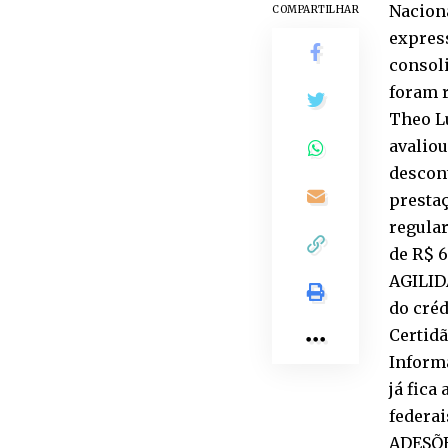
Nacion
COMPARTILHAR
express
consol
foram r
Theo Lu
avaliou
descont
prestaç
regular
de R$ 6
AGILID
do créd
Certidã
Informa
já fica
federai
ADESÕE