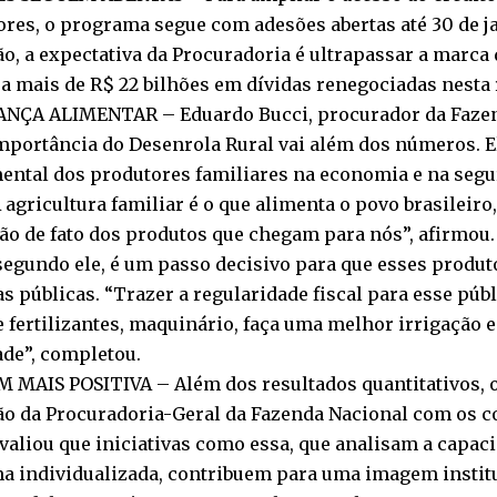
res, o programa segue com adesões abertas até 30 de j
o, a expectativa da Procuradoria é ultrapassar a marca
a mais de R$ 22 bilhões em dívidas renegociadas nesta r
NÇA ALIMENTAR – Eduardo Bucci, procurador da Fazend
mportância do Desenrola Rural vai além dos números. El
ental dos produtores familiares na economia e na segu
A agricultura familiar é o que alimenta o povo brasileiro,
o de fato dos produtos que chegam para nós”, afirmou.
 segundo ele, é um passo decisivo para que esses produ
as públicas. “Trazer a regularidade fiscal para esse púb
fertilizantes, maquinário, faça uma melhor irrigação 
ade”, completou.
 MAIS POSITIVA – Além dos resultados quantitativos, 
ão da Procuradoria-Geral da Fazenda Nacional com os c
valiou que iniciativas como essa, que analisam a capa
a individualizada, contribuem para uma imagem institu