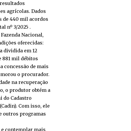
 resultados
es agrícolas. Dados
s de 440 mil acordos
al nº 3/2025 .
 Fazenda Nacional,
ndições oferecidas:
a dividida em 12
 881 mil débitos
 a concessão de mais
memorou o procurador.
idade na recuperação
ão, o produtor obtém a
ai do Cadastro
(Cadin). Com isso, ele
 de outros programas
 e contemplar mais