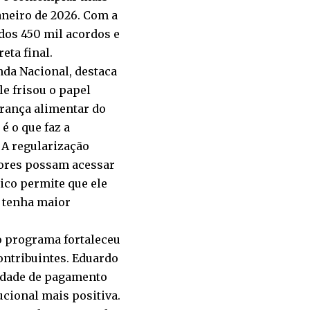
aneiro de 2026. Com a
 dos 450 mil acordos e
eta final.
a Nacional, destaca
e frisou o papel
rança alimentar do
 é o que faz a
 A regularização
tores possam acessar
lico permite que ele
e tenha maior
o programa fortaleceu
ontribuintes. Eduardo
cidade de pagamento
cional mais positiva.