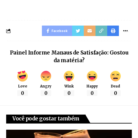
Facebook
Painel Informe Manaus de Satisfação: Gostou
da matéria?
Love
Angry
Wink
Happy
Dead
0
0
0
0
0
Você pode gostar também