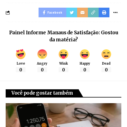
Facebook
Painel Informe Manaus de Satisfação: Gostou
da matéria?
Love
Angry
Wink
Happy
Dead
0
0
0
0
0
Você pode gostar também