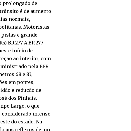
do prolongado de
 trânsito é de aumento
ias normais,
politanas. Motoristas
 pistas e grande
Rs) BR-277 A BR-277
este início de
reção ao interior, com
dministrado pela EPR
etros 68 e 83,
ões em pontes,
idão e redução de
osé dos Pinhais.
mpo Largo, o que
é considerado intenso
este do estado. Na
do aos reflexos de um