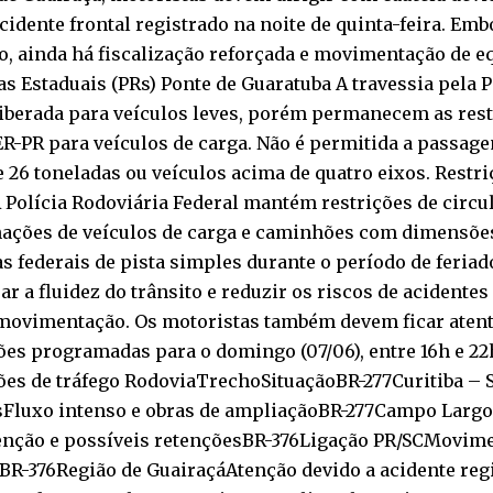
cidente frontal registrado na noite de quinta-feira. Embo
o, ainda há fiscalização reforçada e movimentação de e
s Estaduais (PRs) Ponte de Guaratuba A travessia pela 
liberada para veículos leves, porém permanecem as res
ER-PR para veículos de carga. Não é permitida a passa
 26 toneladas ou veículos acima de quatro eixos. Restri
 Polícia Rodoviária Federal mantém restrições de circu
ações de veículos de carga e caminhões com dimensõe
s federais de pista simples durante o período de feriad
r a fluidez do trânsito e reduzir os riscos de acidente
movimentação. Os motoristas também devem ficar atent
ões programadas para o domingo (07/06), entre 16h e 2
ões de tráfego RodoviaTrechoSituaçãoBR-277Curitiba – S
sFluxo intenso e obras de ampliaçãoBR-277Campo Largo
nção e possíveis retençõesBR-376Ligação PR/SCMovime
BR-376Região de GuairaçáAtenção devido a acidente reg