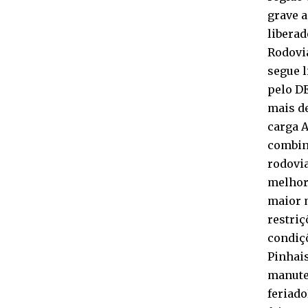
grave a
liberad
Rodovia
segue 
pelo D
mais de
carga A
combin
rodovia
melhora
maior 
restriç
condiç
Pinhai
manute
feriado