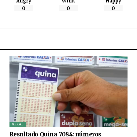
Angry
Wink
Happy
0
0
0
GERAL
Resultado Quina 7084: números