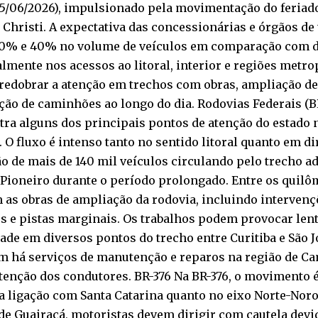
(05/06/2026), impulsionado pela movimentação do feria
Christi. A expectativa das concessionárias e órgãos de
20% e 40% no volume de veículos em comparação com d
lmente nos acessos ao litoral, interior e regiões metro
redobrar a atenção em trechos com obras, ampliação de
ção de caminhões ao longo do dia. Rodovias Federais (B
ra alguns dos principais pontos de atenção do estado n
. O fluxo é intenso tanto no sentido litoral quanto em di
o de mais de 140 mil veículos circulando pelo trecho a
 Pioneiro durante o período prolongado. Entre os quilôm
 as obras de ampliação da rodovia, incluindo intervenç
s e pistas marginais. Os trabalhos podem provocar lent
ade em diversos pontos do trecho entre Curitiba e São J
 há serviços de manutenção e reparos na região de Ca
tenção dos condutores. BR-376 Na BR-376, o movimento 
a ligação com Santa Catarina quanto no eixo Norte-Noro
de Guairaçá, motoristas devem dirigir com cautela devi