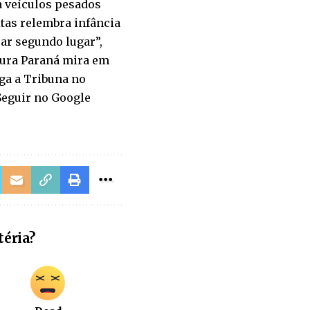
a veículos pesados
itas relembra infância
rar segundo lugar”,
ltura Paraná mira em
ga a Tribuna no
 Seguir no Google
téria?