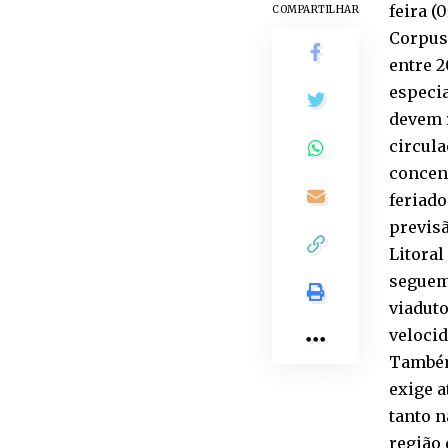
feira 
COMPARTILHAR
Corpus 
entre 
especia
devem 
circula
concent
feriado
previsã
Litoral
seguem
viaduto
velocid
Também
exige a
tanto n
região 