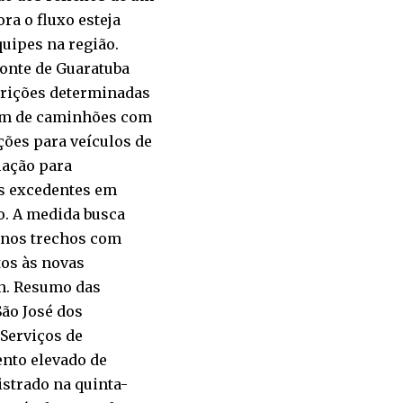
ra o fluxo esteja
quipes na região.
Ponte de Guaratuba
trições determinadas
gem de caminhões com
ções para veículos de
lação para
s excedentes em
o. A medida busca
s nos trechos com
os às novas
2h. Resumo das
ão José dos
Serviços de
nto elevado de
istrado na quinta-