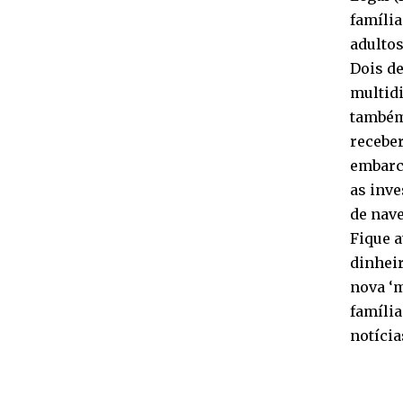
família
adulto
Dois d
multidi
também
receber
embarca
as inve
de nav
Fique a
dinheir
nova ‘m
família
notícia