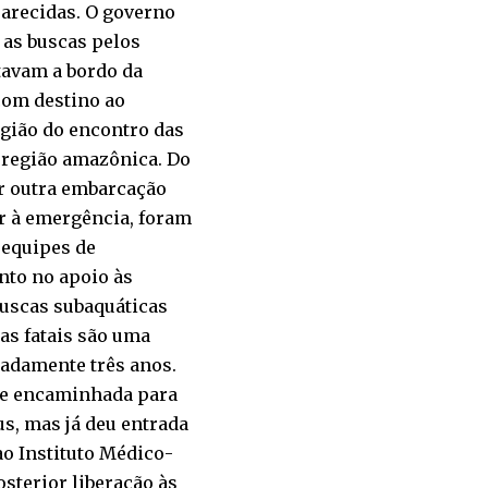
arecidas. O governo
 as buscas pelos
tavam a bordo da
com destino ao
egião do encontro das
a região amazônica. Do
or outra embarcação
er à emergência, foram
 equipes de
nto no apoio às
buscas subaquáticas
as fatais são uma
adamente três anos.
o e encaminhada para
us, mas já deu entrada
o Instituto Médico-
sterior liberação às