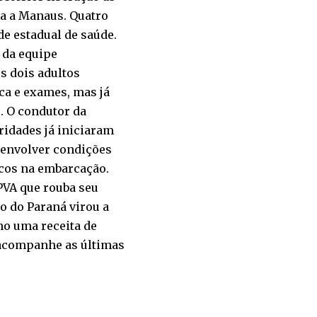
ta a Manaus. Quatro
e estadual de saúde.
 da equipe
s dois adultos
ca e exames, mas já
. O condutor da
oridades já iniciaram
e envolver condições
icos na embarcação.
IPVA que rouba seu
o do Paraná virou a
mo uma receita de
e acompanhe as últimas