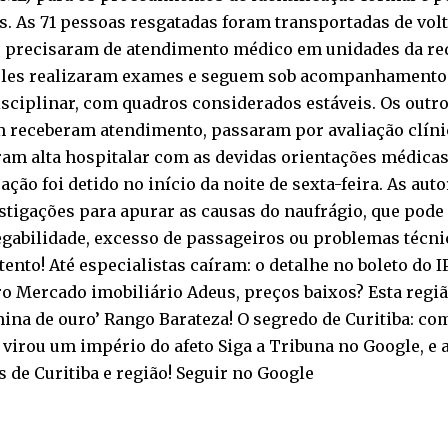
s. As 71 pessoas resgatadas foram transportadas de vol
s precisaram de atendimento médico em unidades da red
eles realizaram exames e seguem sob acompanhamento
sciplinar, com quadros considerados estáveis. Os outro
 receberam atendimento, passaram por avaliação clíni
am alta hospitalar com as devidas orientações médicas
ção foi detido no início da noite de sexta-feira. As aut
stigações para apurar as causas do naufrágio, que pod
egabilidade, excesso de passageiros ou problemas técn
tento! Até especialistas caíram: o detalhe no boleto do 
o Mercado imobiliário Adeus, preços baixos? Esta regiã
ina de ouro’ Rango Barateza! O segredo de Curitiba: co
 virou um império do afeto Siga a Tribuna no Google, 
s de Curitiba e região! Seguir no Google