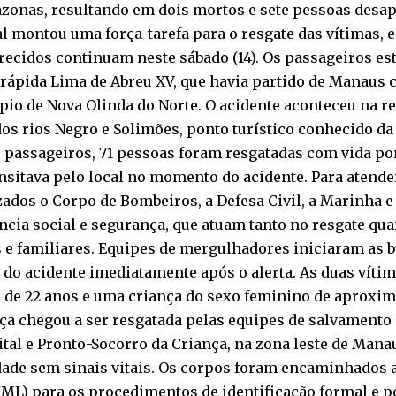
zonas, resultando em dois mortos e sete pessoas desap
l montou uma força-tarefa para o resgate das vítimas, e
ecidos continuam neste sábado (14). Os passageiros es
rápida Lima de Abreu XV, que havia partido de Manaus 
io de Nova Olinda do Norte. O acidente aconteceu na r
os rios Negro e Solimões, ponto turístico conhecido d
e passageiros, 71 pessoas foram resgatadas com vida p
nsitava pelo local no momento do acidente. Para atend
ados o Corpo de Bombeiros, a Defesa Civil, a Marinha e
ncia social e segurança, que atuam tanto no resgate qua
 e familiares. Equipes de mergulhadores iniciaram as 
 do acidente imediatamente após o alerta. As duas vítim
 de 22 anos e uma criança do sexo feminino de aproxim
nça chegou a ser resgatada pelas equipes de salvament
tal e Pronto-Socorro da Criança, na zona leste de Mana
dade sem sinais vitais. Os corpos foram encaminhados a
IML) para os procedimentos de identificação formal e po