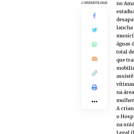
no Ama
COMPARTILHAR
estadua
desapar
lancha 
municíp
águas d
total d
que tra
mobiliz
assistê
vítimas
na área
mulher
A cria
o Hospi
na uni
Legal (