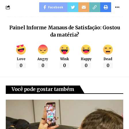
Facebook
Painel Informe Manaus de Satisfação: Gostou
da matéria?
Love
Angry
Wink
Happy
Dead
0
0
0
0
0
Você pode gostar também