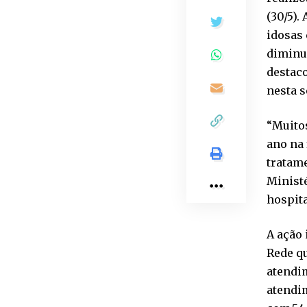
(30/5).
idosas 
diminui
destaco
nesta s
“Muito
ano na 
tratam
Ministé
hospita
A ação 
Rede qu
atendim
atendi