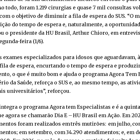
 Ao todo, foram 1.219 cirurgias e quase 7 mil consultas v
com o objetivo de diminuir a fila de espera do SUS. “O 
ção do tempo de espera e, naturalmente, a oportunidad
u o presidente da HU Brasil, Arthur Chioro, em entrevist
egunda-feira (1/6).
s exames especializados para idosos que aguardavam, à
fila de espera, encurtando o tempo de espera e produzi
ento, o que é muito bom e ajuda o programa Agora Tem E
rio da Saúde, reforça o SUS e, ao mesmo tempo, as ativ
is universitários”, reforçou.
integra o programa Agora tem Especialistas e é a quint
e agora se chamarão Dia E – HU Brasil em Ação. Em 202
entos foram realizados em três mutirões: em julho, co
mentos; em setembro, com 34.290 atendimentos; e, em 