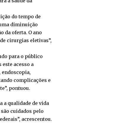
ara a saúde da
uição do tempo de
o uma diminuição
o da oferta. O ano
e cirurgias eletivas”,
udo para o público
 este acesso a
, endoscopia,
tando complicações e
te”, pontuou.
a a qualidade de vida
e são cuidados pelo
ederais”, acrescentou.