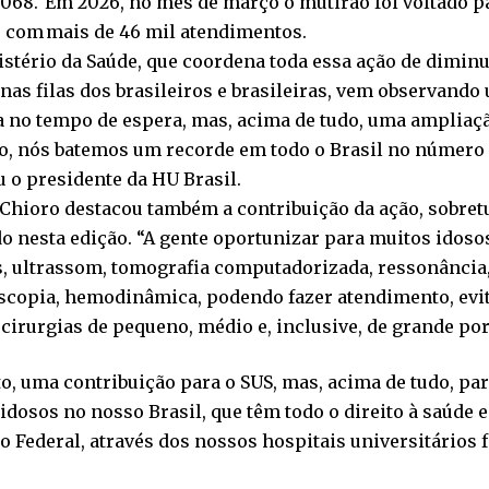
068. Em 2026, no mês de março o mutirão foi voltado p
 com mais de 46 mil atendimentos.
stério da Saúde, que coordena toda essa ação de dimin
nas filas dos brasileiros e brasileiras, vem observand
a no tempo de espera, mas, acima de tudo, uma ampliaçã
, nós batemos um recorde em todo o Brasil no número d
 o presidente da HU Brasil.
Chioro destacou também a contribuição da ação, sobret
o nesta edição. “A gente oportunizar para muitos idosos
, ultrassom, tomografia computadorizada, ressonância
scopia, hemodinâmica, podendo fazer atendimento, evi
cirurgias de pequeno, médio e, inclusive, de grande por
o, uma contribuição para o SUS, mas, acima de tudo, par
idosos no nosso Brasil, que têm todo o direito à saúde 
 Federal, através dos nossos hospitais universitários f