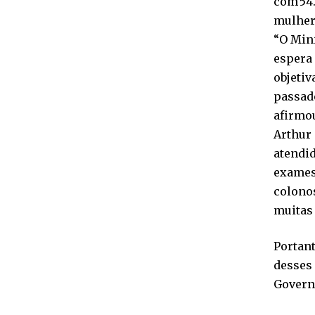
com 54.
mulher
“O Mini
espera 
objetiv
passado
afirmou
Arthur 
atendid
exames
colono
muitas 
Portant
desses 
Governo