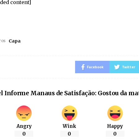
ded content]
Capa
TOS
Facebook
Twitter
l Informe Manaus de Satisfação: Gostou da ma
Angry
Wink
Happy
0
0
0