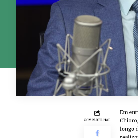
Em entr
Chioro,
COMPARTILHAR
longo d
realiz