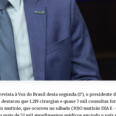
evista à Voz do Brasil desta segunda (1°), o presidente 
 destacou que 1.219 cirurgias e quase 7 mil consultas fo
o mutirão, que ocorreu no sábado (30)O mutirão DIA E 
ou mais de 52 mil atendimentos médicos em todo o país 