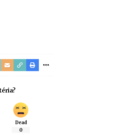
téria?
Dead
0