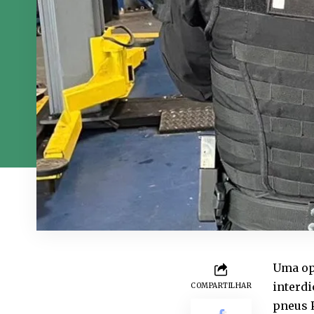
Uma ope
interdi
COMPARTILHAR
pneus P