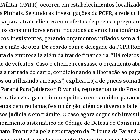
 Militar (PMPR), ocorreu em estabelecimentos localizad
s Pinhais. Segundo as investigações da PCPR, a rede uti
a para atrair clientes com ofertas de pneus a preços r
a, os consumidores eram induzidos ao erro: funcionári
cos inexistentes, gerando orçamentos inflados sem a d
as e mão de obra. De acordo com o delegado da PCPR Ro
ta da empresa ia além da fraude financeira. “Há relatos
o de veículos. Caso o cliente recusasse o orçamento ab
 a retirada do carro, condicionando a liberação ao pag
s ou utilizando ameaças”, explica. Loja de pneus soma
Paraná Para Jaiderson Rivarola, representante do Proco
trativa visa garantir o respeito ao consumidor paranae
enos cem reclamações no órgão, além de diversos bolet
os judiciais em trâmite. O caso agora segue sob invest
primento sistemático do Código de Defesa do Consumid
nato. Procurada pela reportagem da Tribuna da Paraná, 
á se manifestar neste momento. Denominação de Origem