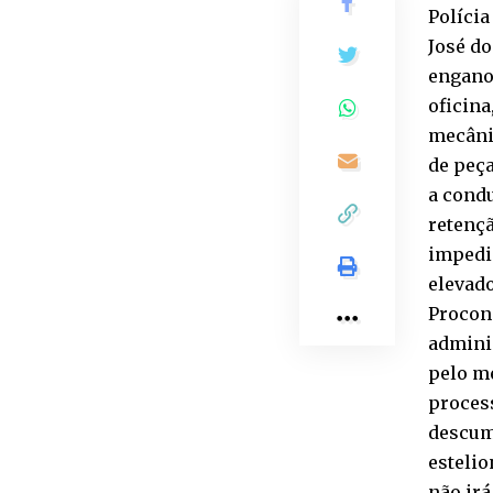
Polícia
José do
enganos
oficin
mecâni
de peç
a condu
retençã
impedia
elevado
Procon 
adminis
pelo m
process
descum
estelio
não ir