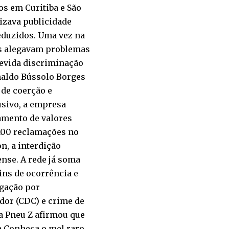
os em Curitiba e São
lizava publicidade
eduzidos. Uma vez na
os alegavam problemas
evida discriminação
naldo Bússolo Borges
 de coerção e
usivo, a empresa
amento de valores
 100 reclamações no
n, a interdição
nse. A rede já soma
ins de ocorrência e
igação por
or (CDC) e crime de
a Pneu Z afirmou que
 Conheça o mel raro