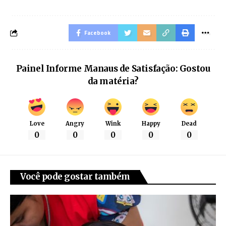
Facebook
Painel Informe Manaus de Satisfação: Gostou
da matéria?
Love
Angry
Wink
Happy
Dead
0
0
0
0
0
Você pode gostar também