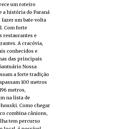
rece um roteiro
 a história do Paraná
 fazer um bate-volta
l. Com forte
s restaurantes e
antes. A cracóvia,
ais conhecidos e
umas das principais
o Santuário Nossa
ssam a forte tradição
trapassam 100 metros
 196 metros,
m na lista de
erehouski. Como chegar
isco combina cânions,
ilha tem percurso
 local, é possível