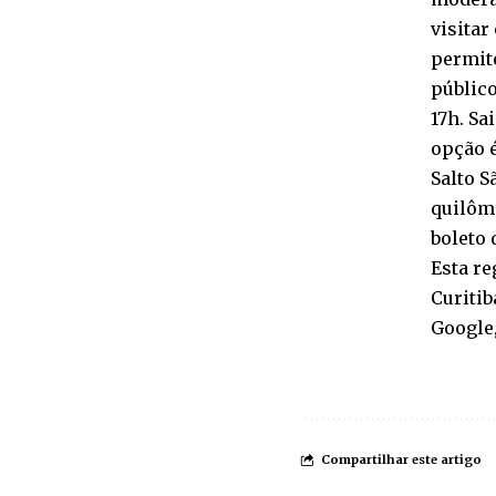
visitar
permite
público
17h. Sa
opção é
Salto S
quilôme
boleto 
Esta re
Curitib
Google,
Compartilhar este artigo