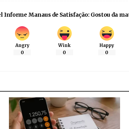
l Informe Manaus de Satisfação: Gostou da ma
Angry
Wink
Happy
0
0
0