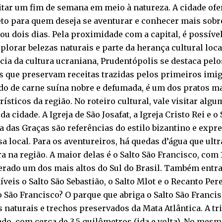
tar um fim de semana em meio à natureza. A cidade ofe
o para quem deseja se aventurar e conhecer mais sobre
u dois dias. Pela proximidade com a capital, é possível
plorar belezas naturais e parte da herança cultural loca
cia da cultura ucraniana, Prudentópolis se destaca pelo
 que preservam receitas trazidas pelos primeiros imigr
do de carne suína nobre e defumada, é um dos pratos m
rísticos da região. No roteiro cultural, vale visitar alg
 da cidade. A Igreja de São Josafat, a Igreja Cristo Rei e 
 das Graças são referências do estilo bizantino e expre
sa local. Para os aventureiros, há quedas d’água que ul
ra na região. A maior delas é o Salto São Francisco, com
rado um dos mais altos do Sul do Brasil. Também entra
veis o Salto São Sebastião, o Salto Mlot e o Recanto P
o São Francisco? O parque que abriga o Salto São Franc
naturais e trechos preservados da Mata Atlântica. A tr
o, com cerca de 3,5 quilômetros (ida e volta). No mesmo