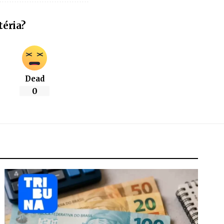
téria?
Dead
0