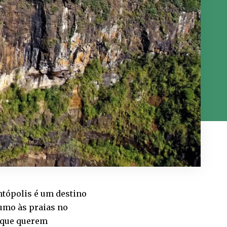
ntópolis é um destino
umo às praias no
s que querem