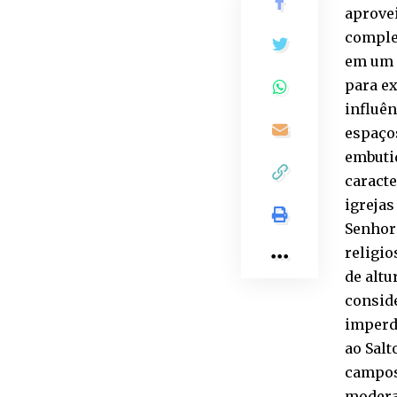
aprovei
complet
em um o
para ex
influên
espaços
embuti
caracte
igrejas
Senhora
religio
de altu
conside
imperdí
ao Salt
campos 
moderad