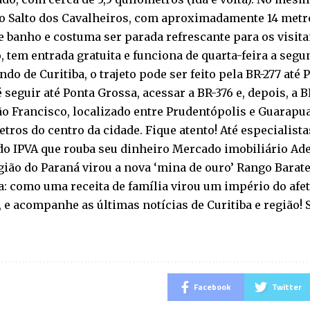
 o Salto dos Cavalheiros, com aproximadamente 14 metro
 banho e costuma ser parada refrescante para os visita
, tem entrada gratuita e funciona de quarta-feira a segu
indo de Curitiba, o trajeto pode ser feito pela BR-277 até
 seguir até Ponta Grossa, acessar a BR-376 e, depois, a B
ão Francisco, localizado entre Prudentópolis e Guarapuav
tros do centro da cidade. Fique atento! Até especialista
do IPVA que rouba seu dinheiro Mercado imobiliário Ade
gião do Paraná virou a nova ‘mina de ouro’ Rango Barat
a: como uma receita de família virou um império do afet
 e acompanhe as últimas notícias de Curitiba e região!
Facebook
Twitter