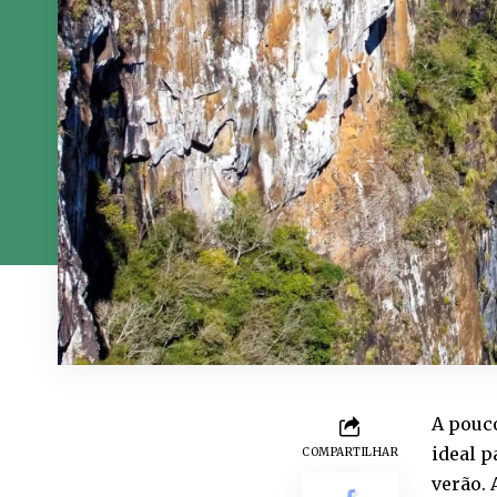
A pouco
ideal 
COMPARTILHAR
verão. 