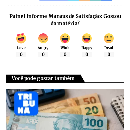
Painel Informe Manaus de Satisfação: Gostou
da matéria?
Love
Angry
Wink
Happy
Dead
0
0
0
0
0
Você pode gostar também