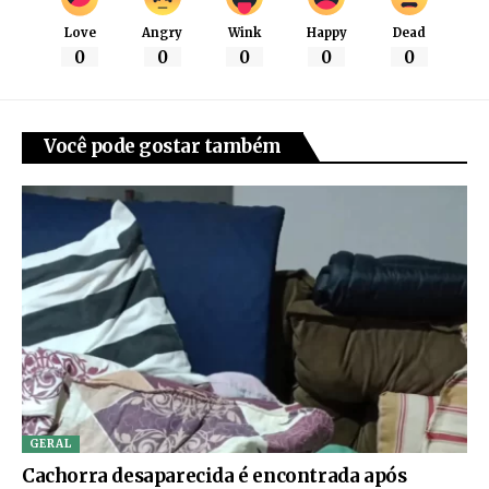
Love
Angry
Wink
Happy
Dead
0
0
0
0
0
Você pode gostar também
GERAL
Cachorra desaparecida é encontrada após