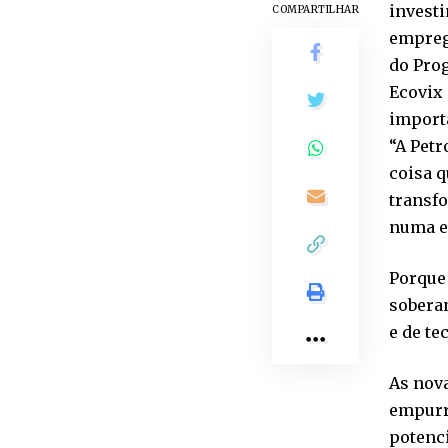
investi
COMPARTILHAR
emprego
do Prog
Ecovix 
importâ
“A Petr
coisa q
transf
numa e
Porque 
sobera
e de te
As nova
empurra
potenci