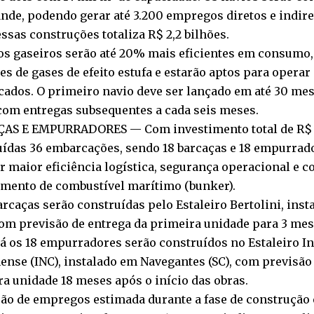
nde, podendo gerar até 3.200 empregos diretos e indire
essas construções totaliza R$ 2,2 bilhões.
os gaseiros serão até 20% mais eficientes em consumo
s de gases de efeito estufa e estarão aptos para opera
icados. O primeiro navio deve ser lançado em até 30 mes
com entregas subsequentes a cada seis meses.
AS E EMPURRADORES — Com investimento total de R$ 6
uídas 36 embarcações, sendo 18 barcaças e 18 empurrado
r maior eficiência logística, segurança operacional e 
imento de combustível marítimo (bunker).
arcaças serão construídas pelo Estaleiro Bertolini, in
om previsão de entrega da primeira unidade para 3 mes
Já os 18 empurradores serão construídos no Estaleiro I
ense (INC), instalado em Navegantes (SC), com previsão
a unidade 18 meses após o início das obras.
ão de empregos estimada durante a fase de construção é