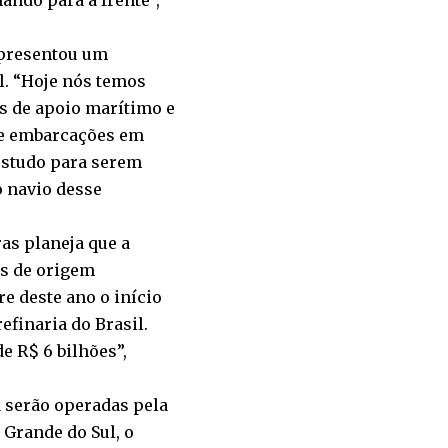
ando para a frente”,
apresentou um
l. “Hoje nós temos
s de apoio marítimo e
ve embarcações em
estudo para serem
o navio desse
s planeja que a
os de origem
 deste ano o início
finaria do Brasil.
e R$ 6 bilhões”,
 serão operadas pela
 Grande do Sul, o