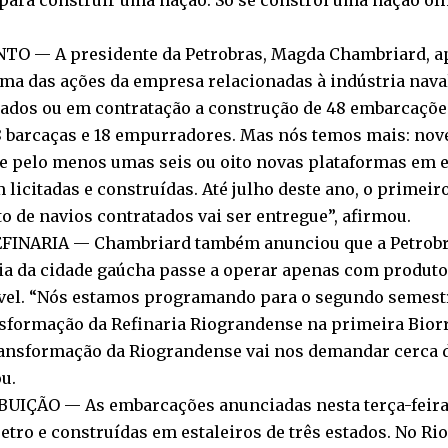
para construir uma nação. Só se constrói uma nação olh
TO — A presidente da Petrobras, Magda Chambriard, 
ma das ações da empresa relacionadas à indústria nava
tados ou em contratação a construção de 48 embarcaçõe
8 barcaças e 18 empurradores. Mas nós temos mais: no
 e pelo menos umas seis ou oito novas plataformas em 
licitadas e construídas. Até julho deste ano, o primeir
o de navios contratados vai ser entregue”, afirmou.
FINARIA — Chambriard também anunciou que a Petrobra
ria da cidade gaúcha passe a operar apenas com produt
vel. “Nós estamos programando para o segundo semestre
sformação da Refinaria Riograndense na primeira Biorre
ransformação da Riograndense vai nos demandar cerca d
u.
BUIÇÃO — As embarcações anunciadas nesta terça-feira
tro e construídas em estaleiros de três estados. No Rio