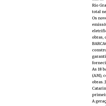
Rio Gra
total n
Os nov
emissõe
eletrif
obras, 
BARCAÇ
constr
garanti
fornec
As 18 b
(AM), c
obras. 
Catarin
primeir
A geraç