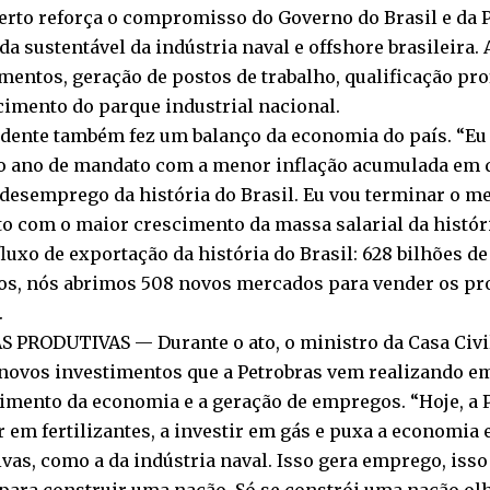
erto reforça o compromisso do Governo do Brasil e da 
a sustentável da indústria naval e offshore brasileira. 
mentos, geração de postos de trabalho, qualificação pro
cimento do parque industrial nacional.
idente também fez um balanço da economia do país. “Eu
ro ano de mandato com a menor inflação acumulada em 
esemprego da história do Brasil. Eu vou terminar o me
 com o maior crescimento da massa salarial da históri
luxo de exportação da história do Brasil: 628 bilhões de
os, nós abrimos 508 novos mercados para vender os pro
.
 PRODUTIVAS — Durante o ato, o ministro da Casa Civil
 novos investimentos que a Petrobras vem realizando e
imento da economia e a geração de empregos. “Hoje, a P
r em fertilizantes, a investir em gás e puxa a economia
vas, como a da indústria naval. Isso gera emprego, iss