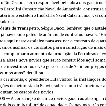
ro Rio Grande será responsável pela obra dos gaseiros
ro Bertolini Construção Naval da Amazônia, construirá 
atarina, o estaleiro Indústria Naval Catarinense, vai con
adores.
dente da Transpetro, Sérgio Bacci, lembrou que o Estale
já havia sido palco de anúncio de contratos navais. “H
os aqui neste estaleiro para assinar o contrato de qua
vamos assinar os contratos para a construção de mais c
o acompanhar o aumento da produção da Petrobras e lev
ira. Esses nove navios que serão construídos aqui som
 de investimentos e vão gerar cerca de 7 mil empregos d
óximos anos”, detalhou.
a cerimônia, o presidente Lula visitou às instalações do
ções do acionista do Ecovix sobre como irá funcionar a 
ontam os cascos dos navios.
OS — A construção de cinco navios gaseiros abrange tr
e dois com 14 mil m³ de capacidade. Os navios serão co