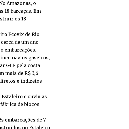
. No Amazonas, o
as 18 barcaças. Em
struir os 18
iro Ecovix de Rio
á cerca de um ano
tro embarcações.
inco navios gaseiros,
ar GLP pela costa
am mais de R$ 3,6
iretos e indiretos
 Estaleiro e ouviu as
fábrica de blocos,
ês embarcações de 7
nstruídos no Estaleiro