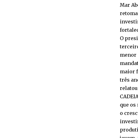
Mar Ab
retomad
investi
fortale
O pres
tercei
menor d
mandato
maior f
três an
relatou
CADEIAS
que os
o cresc
investi
produti