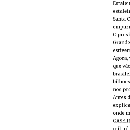
Estalei
estalei
Santa C
empurr
O presi
Grande 
estivem
Agora, 
que vã
brasile
bilhões
nos pr
Antes d
explica
onde m
GASEIR
mil m³ 