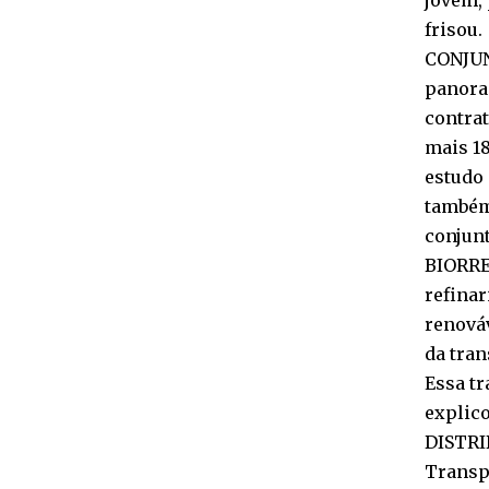
jovem, 
frisou.
CONJUN
panora
contra
mais 1
estudo
também 
conjunt
BIORRE
refina
renová
da tran
Essa t
explico
DISTRI
Transpe