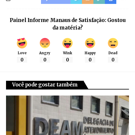
Painel Informe Manaus de Satisfação: Gostou
da matéria?
Love
Angry
Wink
Happy
Dead
0
0
0
0
0
Você pode gostar também