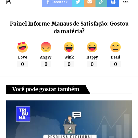
Facebook
Painel Informe Manaus de Satisfação: Gostou
da matéria?
Love
Angry
Wink
Happy
Dead
0
0
0
0
0
Você pode gostar também