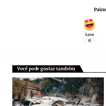
Paine
Love
0
Você pode gostar também