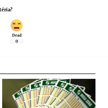
téria?
Dead
0