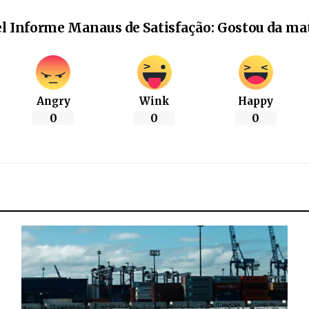
l Informe Manaus de Satisfação: Gostou da ma
Angry
Wink
Happy
0
0
0