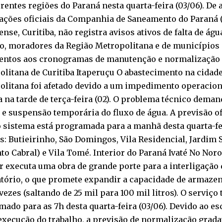
rentes regiões do Paraná nesta quarta-feira (03/06). De
ções oficiais da Companhia de Saneamento do Paraná (S
nse, Curitiba, não registra avisos ativos de falta de águ
o, moradores da Região Metropolitana e de municípios 
atentos aos cronogramas de manutenção e normalização 
litana de Curitiba Itaperuçu O abastecimento na cidad
olitana foi afetado devido a um impedimento operacion
 na tarde de terça-feira (02). O problema técnico dema
 e suspensão temporária do fluxo de água. A previsão o
o sistema está programada para a manhã desta quarta-fei
s: Butieirinho, São Domingos, Vila Residencial, Jardim S
to Cabral) e Vila Tomé. Interior do Paraná Ivaté No Noro
 executa uma obra de grande porte para a interligação
atório, o que promete expandir a capacidade de armaze
vezes (saltando de 25 mil para 100 mil litros). O serviço 
ado para as 7h desta quarta-feira (03/06). Devido ao 
execução do trabalho, a previsão de normalização grada