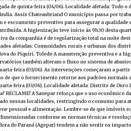
da de quinta-feira (04/06). Localidade afetada: Todo o d
ândia. Assis Chateaubriand O município passa por traba
 e escoamento preventivo para assegurar a qualidade e
stribuída. A higienização teve início às 9h30 desta quarta
iva da companhia é de regularização total na noite desta
ades afetadas: Comunidades rurais e urbanas dos distri
ova do Piquiri. Toledo A manutenção preventiva e a hi
ervatórios também alteram o fluxo no sistema de abaste
uarta-feira (03/06). As intervenções começaram a partir
o de que o fornecimento retorne aos padrões normais a
uarta-feira (03/06). Localidade afetada: Distrito de Ouro
a? RECLAME! A Sanepar reforça que o uso econômico da 
ado nessas localidades, restringindo o consumo para a
iene pessoal e alimentação. Lembre-se de que imóveis 
 dimensionadas conforme as normas técnicas e resoluç
dora do Paraná (Agepar) tendem a não sentir os impact