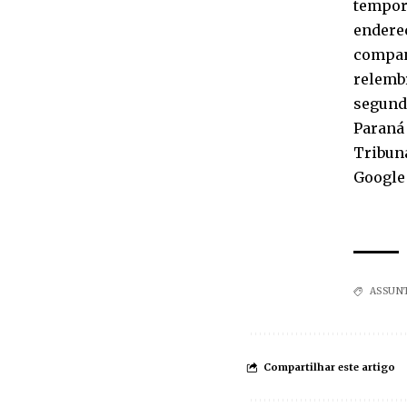
temporá
endereç
companh
relembr
segundo
Paraná 
Tribuna
Google
ASSUN
Compartilhar este artigo