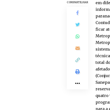
em dife
COMPARTILHAR
informa
paranae
Contud
ficar 
Metropo
Metrop
sistema
técnica
total d
afetado
(Conjun
Sanepar
reserv
quatro 
program
para a 