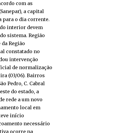
 acordo com as
anepar), a capital
a para o dia corrente.
do interior devem
do sistema. Região
e da Região
al constatado no
ndou intervenção
ficial de normalização
ra (03/06). Bairros
ão Pedro, C. Cabral
este do estado, a
 de rede a um novo
namento local em
teve início
escoamento necessário
tiva ocorre na