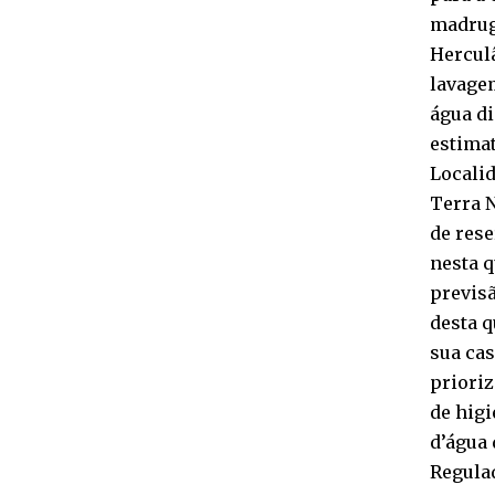
madruga
Hercul
lavagem
água di
estimat
Localid
Terra N
de res
nesta q
previsã
desta q
sua cas
prioriz
de hig
d’água
Regula