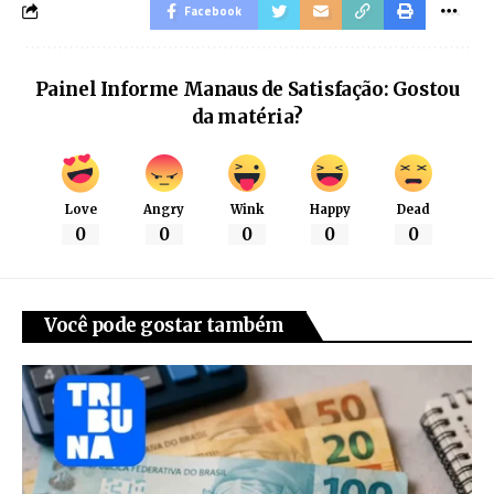
Facebook
Painel Informe Manaus de Satisfação: Gostou
da matéria?
Love
Angry
Wink
Happy
Dead
0
0
0
0
0
Você pode gostar também