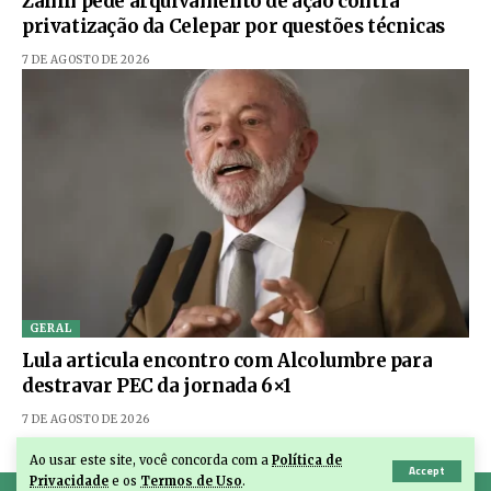
Zanin pede arquivamento de ação contra
privatização da Celepar por questões técnicas
7 DE AGOSTO DE 2026
GERAL
Lula articula encontro com Alcolumbre para
destravar PEC da jornada 6×1
7 DE AGOSTO DE 2026
Ao usar este site, você concorda com a
Política de
Accept
Privacidade
e os
Termos de Uso
.