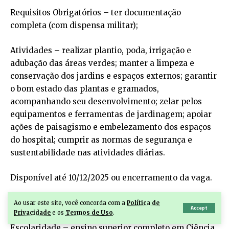
Requisitos Obrigatórios – ter documentação
completa (com dispensa militar);
Atividades – realizar plantio, poda, irrigação e
adubação das áreas verdes; manter a limpeza e
conservação dos jardins e espaços externos; garantir
o bom estado das plantas e gramados,
acompanhando seu desenvolvimento; zelar pelos
equipamentos e ferramentas de jardinagem; apoiar
ações de paisagismo e embelezamento dos espaços
do hospital; cumprir as normas de segurança e
sustentabilidade nas atividades diárias.
Disponível até 10/12/2025 ou encerramento da vaga.
1 vaga – Analista financeiro
Ao usar este site, você concorda com a
Política de
Accept
Privacidade
e os
Termos de Uso
.
Escolaridade – ensino superior completo em Ciência