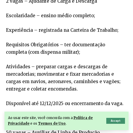
2 vagas – Ajudante de Carga e Descarga
Escolaridade – ensino médio completo;
Experiência – registrada na Carteira de Trabalho;
Requisitos Obrigatórios – ter documentação
completa (com dispensa militar);
Atividades – preparar cargas e descargas de
mercadorias; movimentar e fixar mercadorias e
cargas em navios, aeronaves, caminhões e vagões;
entregar e coletar encomendas.
Disponível até 12/12/2025 ou encerramento da vaga.
VAGAS NA INDÚSTRIA – 153
Ao usar este site, você concorda com a
Política de
Accept
Privacidade
e os
Termos de Uso
.
50 vagas – Auxiliar de Linha de Produção