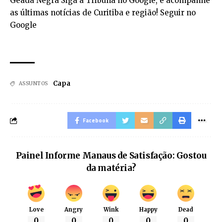
Geada Negra Siga a Tribuna no Google, e acompanhe
as últimas notícias de Curitiba e região! Seguir no
Google
Capa
ASSUNTOS
Facebook
Painel Informe Manaus de Satisfação: Gostou
da matéria?
Love
Angry
Wink
Happy
Dead
0
0
0
0
0